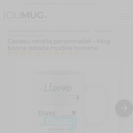
Panneau de gestion des cookies
Départ le lendemain de votre commande |
Livraison
Joli
MUG
PERSONNALISÉ
Mug
Accueil
»
Boutique
»
Cadeau retraite personnalisé – Mug bonne
retraite modèle homme
Cadeau retraite personnalisé – Mug
bonne retraite modèle homme
(6 avis)