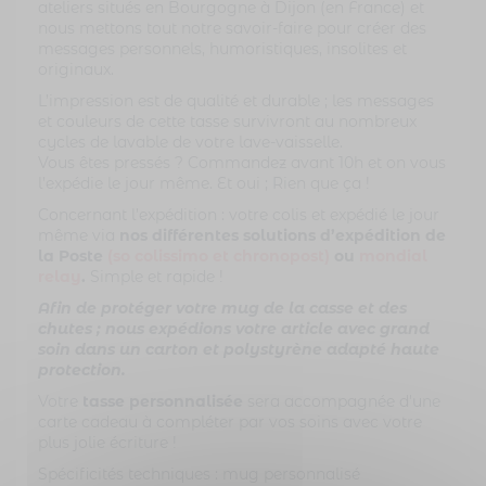
ateliers situés en Bourgogne à Dijon (en France) et
nous mettons tout notre savoir-faire pour créer des
messages personnels, humoristiques, insolites et
originaux.
L’impression est de qualité et durable ; les messages
et couleurs de cette tasse survivront au nombreux
cycles de lavable de votre lave-vaisselle.
Vous êtes pressés ? Commandez avant 10h et on vous
l’expédie le jour même. Et oui ; Rien que ça !
Concernant l’expédition : votre colis et expédié le jour
même via
nos différentes solutions d’expédition de
la Poste
(so colissimo et
chronopost)
ou
mondial
relay
.
Simple et rapide !
Afin de protéger votre mug de la casse et des
chutes ; nous expédions votre article avec grand
soin dans un carton et polystyrène adapté haute
protection.
Votre
tasse personnalisée
sera accompagnée d’une
carte cadeau à compléter par vos soins avec votre
plus jolie écriture !
Spécificités techniques : mug personnalisé