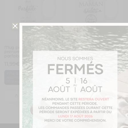
Mug personnalisé avec un
Mug personnalisé avec un
prénom Mamie est
prénom Maman qui
parfaite
déchire
11,99
€
11,99
€
,
Fête des
Fête des mères
,
mamies
Maman
Mamie
Je personnalise
Je personnalise