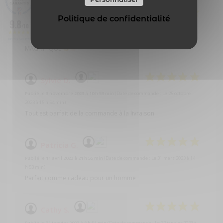
Romuald L.
Politique de confidentialité
9.8
/10
Publié le 1 décembre 2023 à 7 h 20 min
(Date de commande : Le 22 novembre
2023 à 20 h 15 min)
BASÉ SUR 3493 AVIS
MAGNIFIQUE
Sylvie D.
Publié le 3 novembre 2023 à 10 h 53 min
(Date de commande : Le 25 octobre
2023 à 15 h 54 min)
Tout est parfait de la commande à la livraison.
Patricia G.
Publié le 11 avril 2023 à 21 h 55 min
(Date de commande : Le 31 mars 2023 à 14
h 53 min)
Parfait comme cadeau pour un homme
Cathy S.
Publié le 31 janvier 2023 à 8 h 51 min
(Date de commande : Le 22 janvier 2023 à