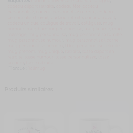
Étiquettes
cadeau anniversaire
,
cadeau collègue
,
cadeau départ retraite
,
cadeau fête
,
cadeau
personnalisé
,
cadeau personnalisé retraite
,
cadeau
personnalisé travail
,
Cadeau retraité
,
cadeau travail
,
cadeau unique
,
collègue de travail
,
collègues
,
mug
humour
,
mug humour personnalise
,
mug licorne
,
mug
message
,
mug personnalisé
,
mug personnalise famille
,
mug personnalise humour
,
mug personnalise licorne
,
mug personnalise prenom
,
Mug personnalisé retraite
,
mug prenom
,
mug unique
,
retraite
,
tasse départ en
retraite
,
tasse humour
,
tasse personnalisee
,
tasse
prenom
,
tasse retraite
Marque :
Jolimug
Produits similaires