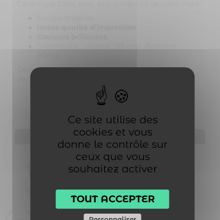
Céramique blanc avec le(s) prénom(s) de votre choix :
Finition brillante.
Haute qualité d’impression
Couleurs brillantes.
Dimensions : hauteur : 95 mm, diamètre :
80mm.
Découvrez l’ensemble de notre collection
personnalisable et tendance dans notre catalogue
boutique en ligne.
Ce site utilise des
cookies et vous
AVIS À PROPOS DU PRODUIT
donne le contrôle sur
ceux que vous
10
souhaitez activer
/10
VOIR L'ATTESTATION
TOUT ACCEPTER
Basé sur 6 avis
Personnaliser