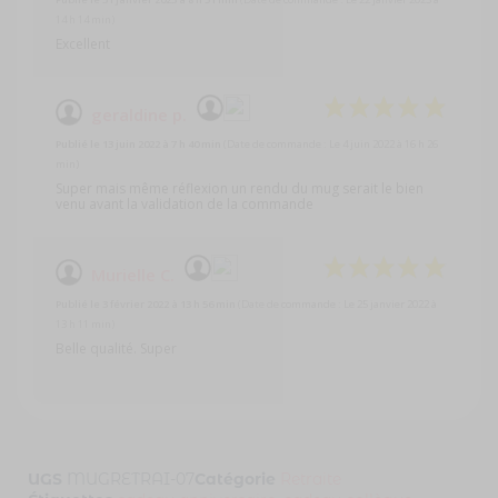
14 h 14 min)
Excellent
geraldine p.
Publié le 13 juin 2022 à 7 h 40 min
(Date de commande : Le 4 juin 2022 à 16 h 26
min)
Super mais même réflexion un rendu du mug serait le bien
venu avant la validation de la commande
Murielle C.
Publié le 3 février 2022 à 13 h 56 min
(Date de commande : Le 25 janvier 2022 à
13 h 11 min)
Belle qualité. Super
UGS
MUGRETRAI-07
Catégorie
Retraite