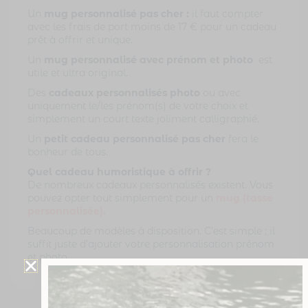
Un
mug personnalisé pas cher :
il faut compter
1 avis
avec les frais de port moins de 17 € pour un cadeau
prêt à offrir et unique.
Un
mug personnalisé avec prénom et photo
est
utile et ultra original.
Des
cadeaux personnalisés photo
ou avec
uniquement le/les prénom(s) de votre choix et
simplement un court texte joliment calligraphié.
Un
petit cadeau personnalisé pas cher
fera le
bonheur de tous.
Quel cadeau humoristique à offrir ?
De nombreux cadeaux personnalisés existent. Vous
pouvez opter tout simplement pour un
mug (tasse
personnalisée).
Beaucoup de modèles à disposition. C’est simple ; il
suffit juste d’ajouter votre personnalisation prénom
et photo.