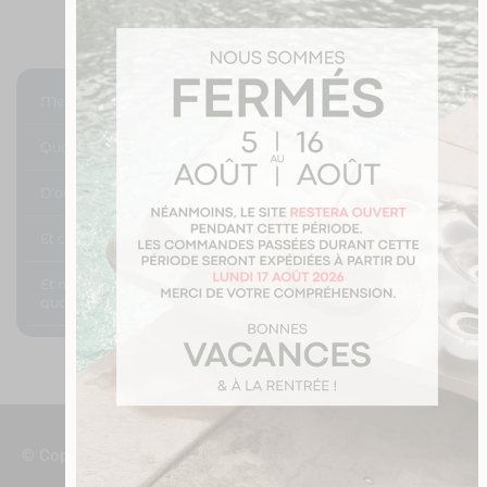
Mes différentes solutions de transport ?
Quand vais-je être livré ?
D'oû proviennent vos mugs ?
Et concernant les retours ?
Et ma photo ; comment savoir si elle est de bonne
qualité ?
9 avis
© Copyright JoliMug 2016/2026
Mentions légales
Gérer mes cookies