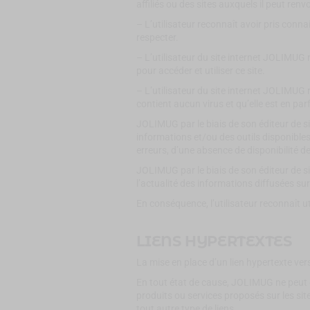
affiliés ou des sites auxquels il peut renv
– L’utilisateur reconnaît avoir pris conna
respecter.
– L’utilisateur du site internet JOLIMU
pour accéder et utiliser ce site.
– L’utilisateur du site internet JOLIMUG r
contient aucun virus et qu’elle est en pa
JOLIMUG par le biais de son éditeur de s
informations et/ou des outils disponibles
erreurs, d’une absence de disponibilité de
JOLIMUG par le biais de son éditeur de s
l’actualité des informations diffusées sur
En conséquence, l’utilisateur reconnaît ut
LIENS HYPERTEXTES
La mise en place d’un lien hypertexte ver
En tout état de cause, JOLIMUG ne peut 
produits ou services proposés sur les site
tout autre type de liens.