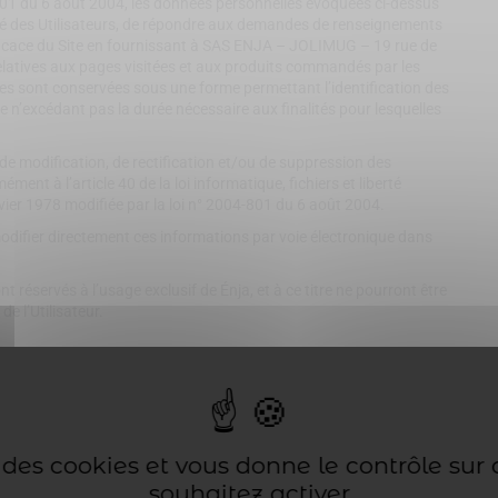
-801 du 6 août 2004, les données personnelles évoquées ci-dessus
lité des Utilisateurs, de répondre aux demandes de renseignements
ficace du Site en fournissant à SAS ENJA – JOLIMUG – 19 rue de
atives aux pages visitées et aux produits commandés par les
les sont conservées sous une forme permettant l’identification des
n’excédant pas la durée nécessaire aux finalités pour lesquelles
, de modification, de rectification et/ou de suppression des
ent à l’article 40 de la loi informatique, fichiers et liberté
nvier 1978 modifiée par la loi n° 2004-801 du 6 août 2004.
 modifier directement ces informations par voie électronique dans
t réservés à l’usage exclusif de Énja, et à ce titre ne pourront être
de l’Utilisateur.
ns bancaires
 client ne transite via le Site. Le paiement par carte bancaire est
 est ainsi enregistrée et validée dès l’acceptation du paiement
se des cookies et vous donne le contrôle sur
en ligne
souhaitez activer