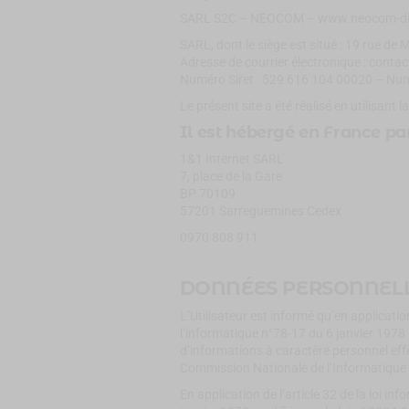
SARL S2C – NEOCOM – www.neocom-dij
SARL, dont le siège est situé : 19 rue de
Adresse de courrier électronique : conta
Numéro Siret : 529 616 104 00020 – N
Le présent site a été réalisé en utilisa
Il est hébergé en France par
1&1 Internet SARL
7, place de la Gare
BP 70109
57201 Sarreguemines Cedex
0970 808 911
DONNÉES PERSONNEL
L’Utilisateur est informé qu’en application 
l’informatique n°78-17 du 6 janvier 1978 
d’informations à caractère personnel effect
Commission Nationale de l’Informatique 
En application de l’article 32 de la loi inf