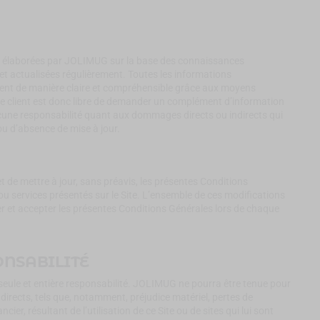
ont élaborées par JOLIMUG sur la base des connaissances
 et actualisées régulièrement. Toutes les informations
nt de manière claire et compréhensible grâce aux moyens
 Le client est donc libre de demander un complément d’information
ne responsabilité quant aux dommages directs ou indirects qui
 ou d’absence de mise à jour.
t de mettre à jour, sans préavis, les présentes Conditions
ou services présentés sur le Site. L’ensemble de ces modifications
er et accepter les présentes Conditions Générales lors de chaque
ONSABILITÉ
ur seule et entière responsabilité. JOLIMUG ne pourra être tenue pour
rects, tels que, notamment, préjudice matériel, pertes de
er, résultant de l’utilisation de ce Site ou de sites qui lui sont