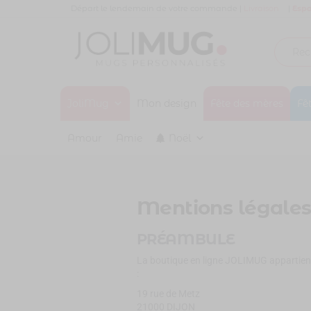
Panneau de gestion des cookies
Départ le lendemain de votre commande |
Livraison
|
Espa
Joli
MUG
PERSONNALISÉ
JoliMug
Mug
Mon design
Fête des mères
Fê
Amour
Amie
Noël
Mentions légale
PRÉAMBULE
La boutique en ligne JOLIMUG appartient à
:
19 rue de Metz
21000 DIJON