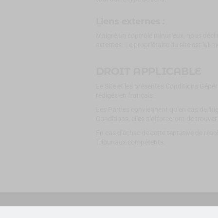
Liens externes :
Malgré un contrôle minutieux, nous déclin
externes. Le propriétaire du site est lu
DROIT APPLICABLE
Le Site et les présentes Conditions Génér
rédigés en français.
Les Parties conviennent qu’en cas de liti
Conditions, elles s’efforceront de trouve
En cas d’échec de cette tentative de résol
Tribunaux compétents.
© Copyright JoliMug 2016/2026
Mentions légales