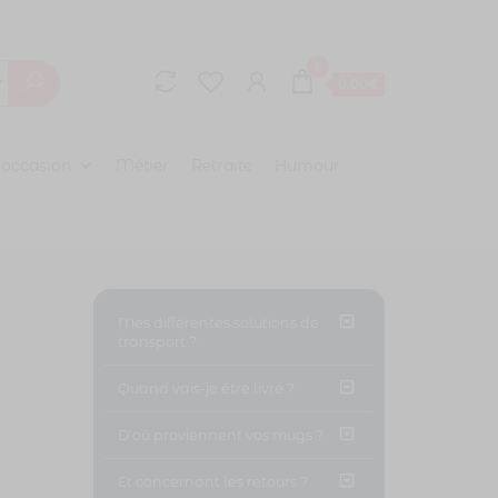
0
0,00€
 occasion
Métier
Retraite
Humour
Mes différentes solutions de
transport ?
Quand vais-je être livré ?
D'oû proviennent vos mugs ?
Et concernant les retours ?