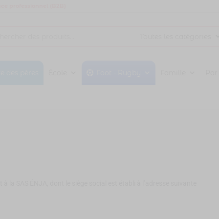
ce professionnel (B2B)
te des pères
École
Foot - Rugby
Famille
Par
s
 la SAS ÉNJA, dont le siège social est établi à l’adresse suivante