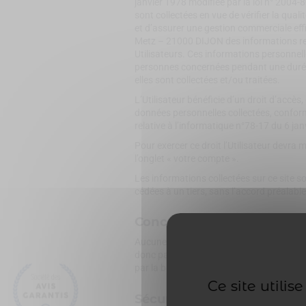
janvier 1978 modifiée par la loi n° 2004
sont collectées en vue de vérifier la qua
et d’assurer une gestion commerciale ef
Metz – 21000 DIJON des informations rel
Utilisateurs. Ces informations personnel
personnes concernées pendant une durée 
elles sont collectées et/ou traitées.
L’Utilisateur bénéficie d’un droit d’accès
données personnelles collectées, conformém
relative à l’informatique n°78-17 du 6 ja
Pour exercer ce droit l’Utilisateur devra
l’onglet « votre compte ».
Les informations collectées sur ce site son
cédées à un tiers, sans l’accord préalable 
Concernant les informatio
Aucune information bancaire concernant le
donc parfaitement sécurisé ; la commande
par la banque choisie.
Ce site utili
Sécurisation du paiement 