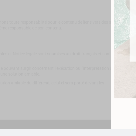
ons toute responsabilité pour le contenu de liens vers des sites
i-même responsable de son contenu.
ales et Notice légale sont soumises au droit français et sont
ge pouvant surgir concernant l’exécution ou l’interprétation des
r une solution amiable.
ution amiable du différend, celui-ci sera porté devant les