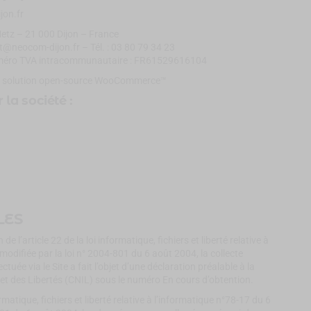
on.fr
 Metz – 21 000 Dijon – France
ct@neocom-dijon.fr – Tél. : 03 80 79 34 23
uméro TVA intracommunautaire : FR61529616104
nt la solution open-source WooCommerce™
 la société :
LES
de l’article 22 de la loi informatique, fichiers et liberté relative à
modifiée par la loi n° 2004-801 du 6 août 2004, la collecte
uée via le Site a fait l’objet d’une déclaration préalable à la
et des Libertés (CNIL) sous le numéro En cours d’obtention.
ormatique, fichiers et liberté relative à l’informatique n°78-17 du 6