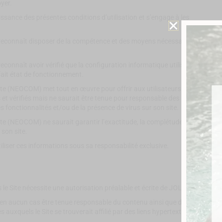
oyer.
issance des présentes conditions d’utilisation et s’engage à les
G reconnaît disposer de la compétence et des moyens nécessaires
econnaît avoir vérifié que la configuration informatique utilisée ne
rfait état de fonctionnement.
ite (NEOCOM) met tout en œuvre pour offrir aux utilisateurs des
 et vérifiés mais ne saurait être tenue pour responsable des
s fonctionnalités et/ou de la présence de virus sur son site.
ite (NEOCOM) ne saurait garantir l’exactitude, la complétude,
 son site.
iliser ces informations sous sa responsabilité exclusive.
s le Site nécessite une autorisation préalable et écrite de JOLIMUG.
en aucun cas être tenue responsable du contenu ainsi que des
s auxquels le Site se trouverait affilié par des liens hypertextes ou