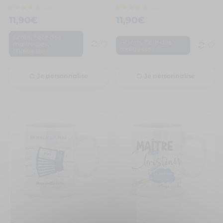
11,90
€
11,90
€
,
École
Fête des
,
Atsem
Fête des
,
maitresses
maitresses
Maitresse
Je personnalise
Je personnalise
4 avis