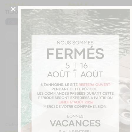
11,90
€
11,90
€
Nounou
Nounou
Je personnalise
Je personnalise
Cadeau pour ma nounou. Ma nounou elle est parfaite avec prénoms
Cadeau pour maître. Mug personnalisé pour maître extraordinaire