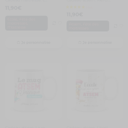
11,90
€
11,90
€
,
École
Fête des
,
maitresses
,
Atsem
Fête des
Maitresse
maitresses
Je personnalise
Je personnalise
Cadeau atsem. La meilleure atsem
Cadeau atsem. L’école c’est plus sympa avec toi