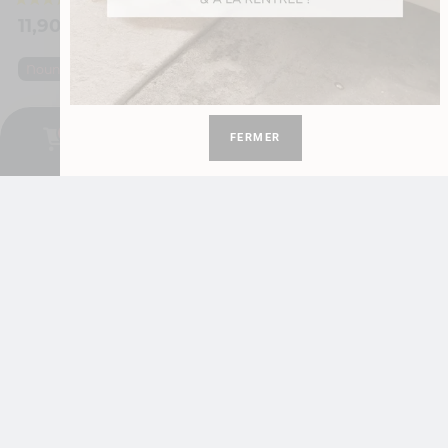
11,90
€
11,90
€
,
École
Fête des
Nounou
,
maitresses
Maitre
Je personnalise
Je personnalise
0
FERMER
1 avis
Cadeau pour nounou. Ma nounou elle a des super pouvoirs avec prénoms
Cadeau fin d’année maîtresse. Je suis une maîtresse extraordinaire