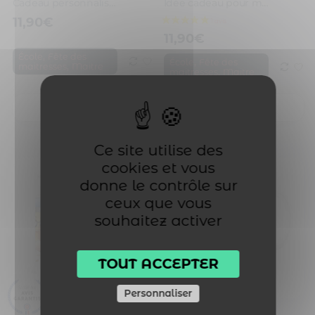
Cadeau personnalisé pour maître. Mug personnalisé bons points
Idée cadeau pour maître. Mug personnalisé le meilleur maître
11,90
€
11,90
€
,
École
Fête des
,
École
Fête des
,
maitresses
Maitre
,
maitresses
Maitre
Je personnalise
Je personnalise
Ce site utilise des
cookies et vous
donne le contrôle sur
ceux que vous
souhaitez activer
TOUT ACCEPTER
Personnaliser