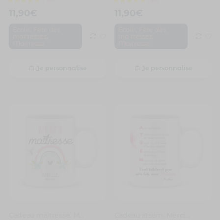
11,90
€
11,90
€
,
,
École
Fête des
École
Fête des
,
,
maitresses
maitresses
Maitresse
Maitresse
Je personnalise
Je personnalise
Cadeau maîtresse. Merci maîtresse
Cadeau atsem. Merci pour cette belle année