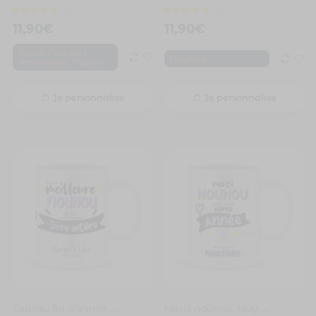
11,90
€
11,90
€
,
École
Fête des
Nounou
,
maitresses
Maitre
Je personnalise
Je personnalise
4 avis
Cadeau fin d’année nounou. Mug je suis la meilleure nounou
Merci nounou. Mug merci nounou pour cette super année