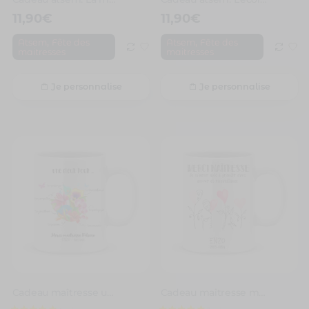
11,90
€
11,90
€
,
,
Atsem
Fête des
Atsem
Fête des
maitresses
maitresses
Je personnalise
Je personnalise
Cadeau maîtresse une fleur pour ma maîtresse
Cadeau maîtresse merci de m’avoir aider à grandir