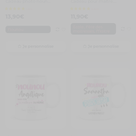
Cadeau photo nounou. Mug ma nounou elle est toujours au top
Cadeau pour maître. Mug personnalisé meilleur maître de la terre
13,90
€
11,90
€
,
École
Fête des
Nounou
,
maitresses
Maitre
Je personnalise
Je personnalise