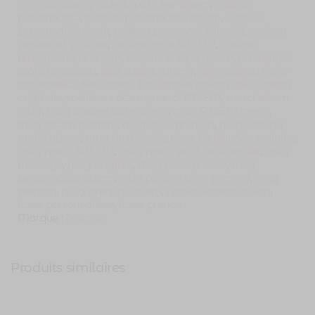
original atsem
,
cadeau pas cher atsem
,
cadeau
personnalisé
,
cadeau personnalisé atsem
,
cadeau
personnalisé école
,
cadeau personnel éducatif
,
cadeau
personnel scolaire
,
cadeau pour ATSEM
,
cadeau
remerciement atsem
,
cadeau unique atsem
,
fin d’année
scolaire cadeau
,
idée cadeau atsem
,
idée cadeau école
maternelle
,
idée cadeau fin d'année atsem
,
idée cadeau
originale
,
meilleure atsem
,
merci ATSEM
,
merci atsem
mug
,
mug anniversaire atsem
,
mug ATSEM merci
,
mug atsem prénom
,
mug avec prénom
,
mug cadeau
merci atsem
,
mug fin d'année
,
mug fin d'année scolaire
,
mug merci ATSEM
,
mug merci pour cette année
,
mug
message
,
mug original
,
mug personnalisé
,
mug
personnalise atsem
,
mug personnalise prenom
,
mug
prenom
,
mug prénom atsem
,
remerciement atsem
,
tasse personnalisee
,
tasse prenom
Marque :
Jolimug
Produits similaires