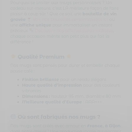
Pourquoi se limiter aux mugs personnalisés ? Un
cadeau sur-mesure, c’est LA meilleure façon de faire
plaisir à coup sûr ! Que ce soit une
bouteille de vin
gravée
Voir nos bouteilles personnalisées ici
ou
une
affiche unique
pour immortaliser un instant
précieux
Découvrir nos affiches personnalisées
,
chaque occasion mérite son petit plus qui fait la
différence !
Qualité Premium
Nos mugs sont pensés pour durer et embellir chaque
pause café :
Finition brillante
pour un rendu élégant
Haute qualité d’impression
pour des couleurs
vibrantes
Dimensions :
hauteur 95 mm, diamètre 80 mm
Meilleure qualité d’Europe
: AAA+++
Où sont fabriqués nos mugs ?
Nos mugs sont créés avec amour en
France, à Dijon
,
dans notre atelier ! Une production locale qui garantit