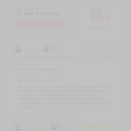
10
/10
VOIR L'ATTESTATION
Basé sur 2 avis
Oumi A.
Publié le 6 juillet 2026 à 10 h 35 min
(Date de commande : Le 26 juin 2026 à 0 h
53 min)
Conforme à la description
Réponse du marchand
Bonjour Oumi, Nous vous remercions chaleureusement pour
votre avis et sommes ravis que le produit ait été conforme à
vos attentes. Votre satisfaction est notre plus belle
récompense, et nous serions heureux de vous retrouver
prochainement sur notre boutique. Cordialement, L'équipe
de JOLIMUG
Safietou N.