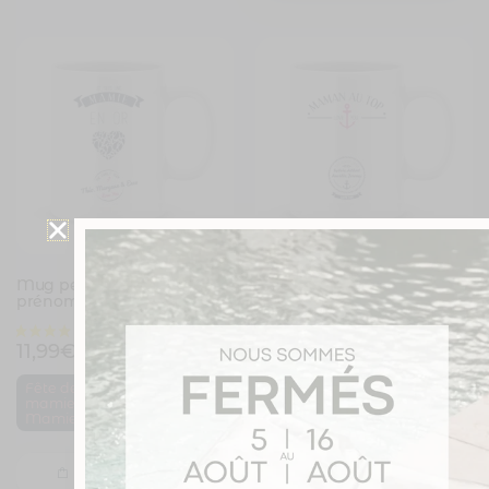
Mug personnalisé avec un
Mug personnalisé avec un
prénom Mamie en or
prénom Maman au top
11,99
€
11,99
€
,
Fête des mères
Maman
Fête des
,
mamies
Mamie
Je personnalise
Je personnalise