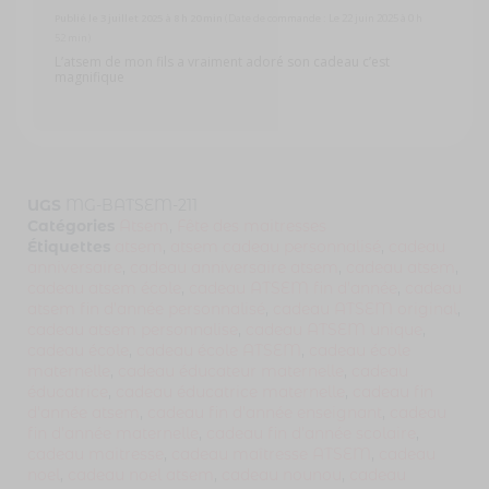
Publié le 3 juillet 2025 à 8 h 20 min
(Date de commande : Le 22 juin 2025 à 0 h
52 min)
L’atsem de mon fils a vraiment adoré son cadeau c’est
magnifique
UGS
MG-BATSEM-211
Catégories
Atsem
,
Fête des maitresses
Étiquettes
atsem
,
atsem cadeau personnalisé
,
cadeau
anniversaire
,
cadeau anniversaire atsem
,
cadeau atsem
,
cadeau atsem école
,
cadeau ATSEM fin d’année
,
cadeau
atsem fin d’année personnalisé
,
cadeau ATSEM original
,
cadeau atsem personnalise
,
cadeau ATSEM unique
,
cadeau école
,
cadeau école ATSEM
,
cadeau école
maternelle
,
cadeau éducateur maternelle
,
cadeau
éducatrice
,
cadeau éducatrice maternelle
,
cadeau fin
d'année atsem
,
cadeau fin d’année enseignant
,
cadeau
fin d’année maternelle
,
cadeau fin d’année scolaire
,
cadeau maitresse
,
cadeau maîtresse ATSEM
,
cadeau
noel
,
cadeau noel atsem
,
cadeau nounou
,
cadeau