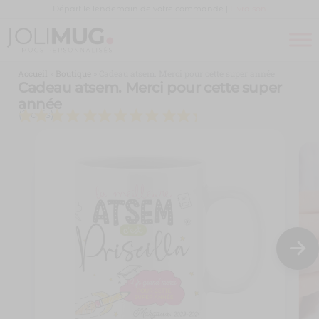
Panneau de gestion des cookies
Départ le lendemain de votre commande |
Livraison
Joli
MUG
PERSONNALISÉ
Mug
Accueil
»
Boutique
»
Cadeau atsem. Merci pour cette super année
Cadeau atsem. Merci pour cette super
année
(2 avis)