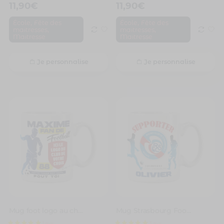
11,90
€
11,90
€
,
,
École
Fête des
École
Fête des
,
,
maitresses
maitresses
Maitresse
Maitresse
Je personnalise
Je personnalise
Mug foot logo au choix à personnaliser avec prénom et numéro
Mug Strasbourg Foot Ligue 1 à personnaliser avec prénom et numéro