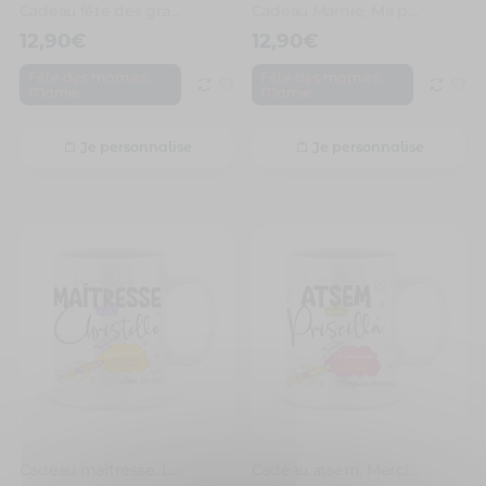
Cadeau fête des grands-mères, les Deux plus Belles Raisons d’être Mamie
Cadeau Mamie, Ma plus Belle Raison d’être Mamie
12,90
€
12,90
€
,
,
Fête des mamies
Fête des mamies
Mamie
Mamie
Je personnalise
Je personnalise
Cadeau maîtresse. La meilleure maîtresse
Cadeau atsem. Merci pour cette super année