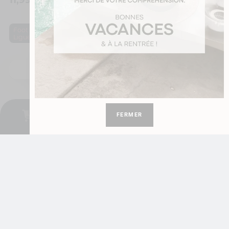
11,90
€
,
,
École
Fête des
Foot - Rugby
Foot
,
maitresses
Ligue 1
Maitresse
Je personnalise
Je personnalise
0
FERMER
Cadeau atsem. Merci pour cette belle année
Mug PSG Foot Ligue 1 à personnaliser avec prénom et numéro