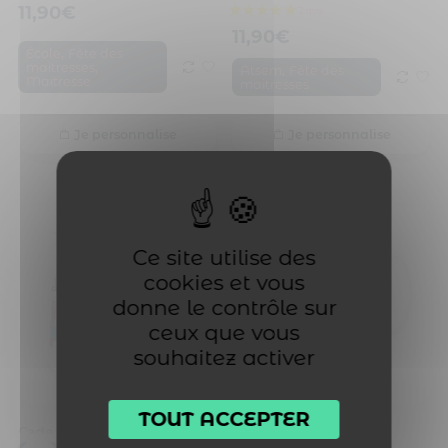
11,90
€
11,90
€
,
École
Fête des
,
maitresses
,
Atsem
Fête des
Maitresse
maitresses
Je personnalise
Je personnalise
Ce site utilise des
cookies et vous
donne le contrôle sur
ceux que vous
souhaitez activer
TOUT ACCEPTER
Cadeau atsem. La meilleure atsem
Cadeau atsem. L’école c’est plus sympa avec toi