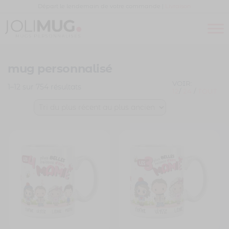
Panneau de gestion des cookies
Départ le lendemain de votre commande |
Livraison
Joli
MUG
PERSONNALISÉ
Mug
mug personnalisé
VOIR:
1–12 sur 754 résultats
12
/
24
/
TOUT