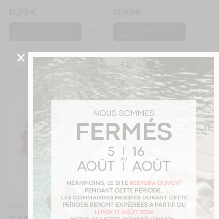
11,99
€
11,99
€
,
,
Foot - Rugby
Mug
Foot - Rugby
Foot
foot logo au choix
Ligue 1
Je personnalise
Je personnalise
Mug Reims Foot Ligue 1 à personnaliser avec prénom et numéro
Cadeau maîtresse. Merci maîtresse
11,99
€