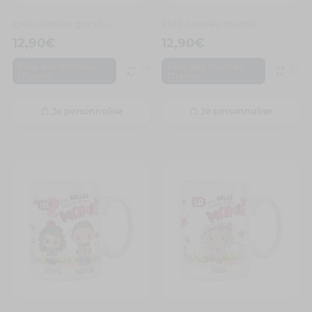
Idée cadeau grand-mère, les Quatre plus Belles Raisons d’être Mamie
Idée cadeau mamie, les Trois plus Belles Raisons d’être Mamie
12,90
€
12,90
€
,
,
Fête des mamies
Fête des mamies
Mamie
Mamie
Je personnalise
Je personnalise