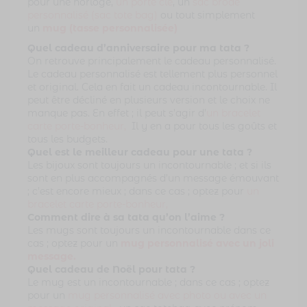
pour une horloge,
un porte clé
, un
sac brodé
personnalisé (sac tote bag)
ou tout simplement
un
mug (tasse personnalisée)
Quel cadeau d’anniversaire pour ma tata ?
On retrouve principalement le cadeau personnalisé.
Le cadeau personnalisé est tellement plus personnel
et original. Cela en fait un cadeau incontournable. Il
peut être décliné en plusieurs version et le choix ne
manque pas. En effet ; il peut s’agir d’
un bracelet
carte porte-bonheur,
Il y en a pour tous les goûts et
tous les budgets.
Quel est le meilleur cadeau pour une tata ?
Les bijoux sont toujours un incontournable ; et si ils
sont en plus accompagnés d’un message émouvant
; c’est encore mieux ; dans ce cas ; optez pour
un
bracelet carte porte-bonheur,
Comment dire à sa tata qu’on l’aime ?
Les mugs sont toujours un incontournable dans ce
cas ; optez pour un
mug personnalisé avec un joli
message.
Quel cadeau de Noël pour tata ?
Le mug est un incontournable ; dans ce cas ; optez
pour un
mug personnalisé avec photo ou avec un