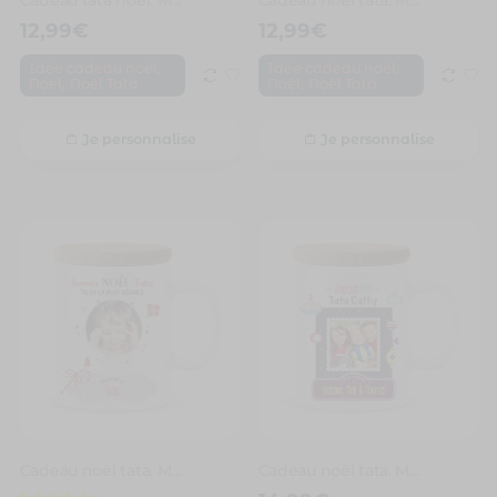
12,99
€
12,99
€
,
,
Idée cadeau noël
Idée cadeau noël
,
,
Noël
Noël Tata
Noël
Noël Tata
Je personnalise
Je personnalise
Cadeau noël tata. Mug personnalisé tata tu es la plus géniale
Cadeau noël tata. Mug personnalisé joyeux noël tata photo