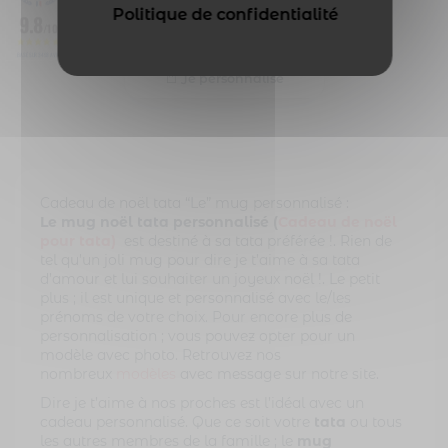
,
Politique de confidentialité
Idée cadeau noël
9.8
,
Noël
Noël Tata
/10
BASÉ SUR 3493 AVIS
Je personnalise
Cadeau de noël tata “Le” mug personnalisé :
Le mug noël tata personnalisé (
Cadeau de noël
pour tata)
est destiné à sa tata préférée !. Rien de
tel qu’un joli mug pour dire je t’aime à sa tata
d’amour et lui souhaiter un joyeux noël !. Le petit
plus ; il est unique et personnalisé avec le/les
prénoms de votre choix. Pour encore plus de
personnalisation ; vous pouvez opter pour un
modèle avec photo. Retrouvez nos
nombreux
modèles
avec message sur notre site.
Dire je t’aime à nos proches est l’idéal avec un
cadeau personnalisé. Que ce soit votre
tata
ou tous
les autres membres de la famille ; le
mug