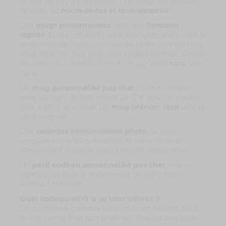
et leur qualité d’impression. Nos mugs céramiques
passent au
micro-ondes et lave-vaisselle
.
Des
mugs personnalisés
avec une
livraison
rapide
. Et oui ; en effet ; nous envoyons votre colis le
lendemain de votre commande. Votre colis est chez
vous 48 à 72h plus tard. (voir la date estimée d’envoi
de votre colis dans la fiche du mug) Votre
tata
sera
ravie.
Un
mug personnalisé pas cher :
il faut compter
avec les frais de port moins de 17 € pour un cadeau
prêt à offrir et unique. Un
mug prénom
tata
utile et
ultra original.
Des
cadeaux personnalisés photo
ou avec
uniquement le/les prénom(s) de votre choix et
simplement un court texte joliment calligraphié.
Un
petit cadeau personnalisé pas cher
fera le
bonheur de tous et notamment de votre tata
d’amour préférée.
Quel cadeau offrir à sa tata adorée ?
De nombreux cadeaux personnalisés existent pour
dire je t’aime à sa tata préférée. Vous pouvez opter