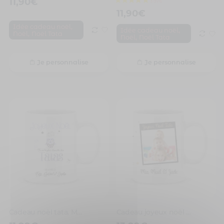
11,90
€
11,90
€
,
Idée cadeau noël
,
Idée cadeau noël
,
Noël
Noël Tata
,
Noël
Noël Tata
Je personnalise
Je personnalise
Cadeau noël tata. Mug personnalisé joyeux noël
Cadeau joyeux noël tata avec photo et prénom