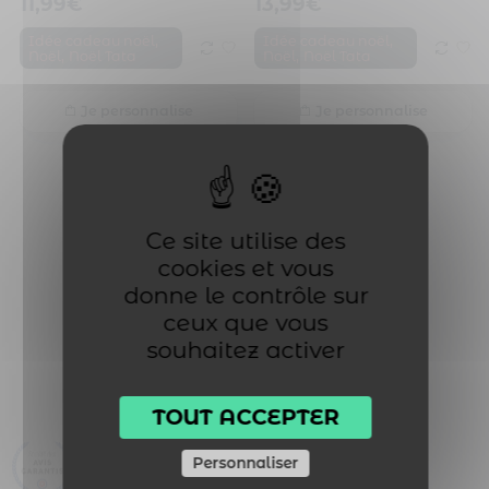
11,99
€
13,99
€
,
,
Idée cadeau noël
Idée cadeau noël
,
,
Noël
Noël Tata
Noël
Noël Tata
Je personnalise
Je personnalise
Ce site utilise des
cookies et vous
donne le contrôle sur
ceux que vous
souhaitez activer
TOUT ACCEPTER
Cadeau tata. Mug personnalisé prénom joyeux noël tata
Personnaliser
11,99
€