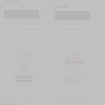
14,99
€
11,90
€
,
Idée cadeau noël
,
Idée cadeau noël
,
Noël
Noël Tata
,
Noël
Noël Tata
Je personnalise
Je personnalise
1 avis
Cadeau noël tata. Mug personnalisé on t’aime fort tata
Cadeau noël tata. Mug personnalisé tu es la meilleure tata