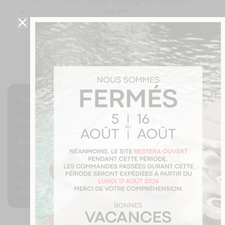
message original
, un sac totebag avec prénom,
un
joli porte-clé de noël
ou une
bouteille
personnalisée spéciale noël
Mes différentes solutions de transport ?
Quand vais-je être livré ?
D'oû proviennent vos mugs ?
Et concernant les retours ?
Et ma photo ; comment savoir si elle est de bonne
qualité ?