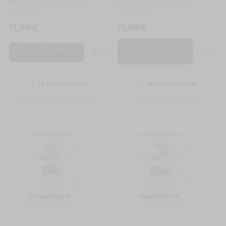
Mug personnalisé avec un prénom atsem qui déchire
Mug personnalisé avec un prénom maîtresse qui déchire
11,99
€
11,99
€
,
École
Fête des
,
Atsem
Fête des
,
maitresses
maitresses
Maitresse
Je personnalise
Je personnalise