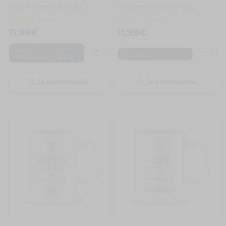
Mug personnalisé avec un prénom merci maître
Mug personnalisé avec un prénom nounou parfaite
11,99
€
11,99
€
,
École
Fête des
Nounou
,
maitresses
Maitre
Je personnalise
Je personnalise
1 avis