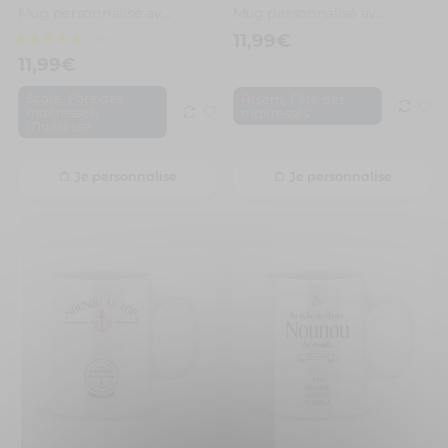
Mug personnalisé avec un prénom merci maîtresse
Mug personnalisé avec un prénom merci Atsem
11,99
€
11,99
€
,
,
École
Fête des
Atsem
Fête des
,
maitresses
maitresses
Maitresse
Je personnalise
Je personnalise