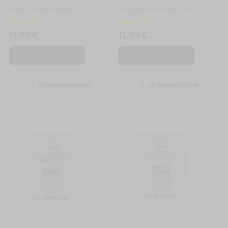
Mug personnalisé avec un prénom super maître
Mug personnalisé avec un prénom super atsem
11,99
€
11,99
€
,
,
École
Fête des
Atsem
Fête des
,
maitresses
Maitre
maitresses
Je personnalise
Je personnalise