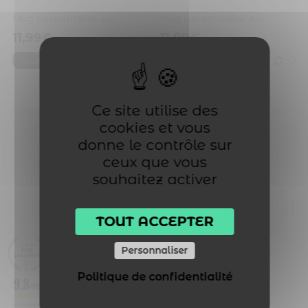
Mug personnalisé avec un prénom meilleure nounou au top
Mug personnalisé avec un prénom meilleure nounou du monde
2 avis
11,99
€
11,99
€
Nounou
Nounou
Je personnalise
Je personnalise
Ce site utilise des
cookies et vous
donne le contrôle sur
ceux que vous
souhaitez activer
TOUT ACCEPTER
Personnaliser
Politique de confidentialité
9.8
/10
Mug personnalisé avec un prénom meilleure maîtresse
Mug personnalisé avec un prénom maître qui déchire
BASÉ SUR 3493 AVIS