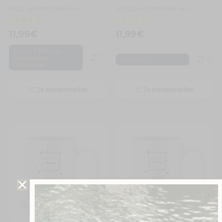
Mug personnalisé avec un prénom super maîtresse
Mug personnalisé avec un prénom super nounou
11,99
€
11,99
€
,
École
Fête des
,
maitresses
Nounou
Maitresse
Je personnalise
Je personnalise
2 avis