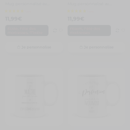
Mug personnalisé avec un prénom mon maître est trop fort
Mug personnalisé avec un prénom mon atsem est trop forte…
11,99
€
11,99
€
,
,
École
Fête des
Atsem
Fête des
,
maitresses
Maitre
maitresses
Je personnalise
Je personnalise