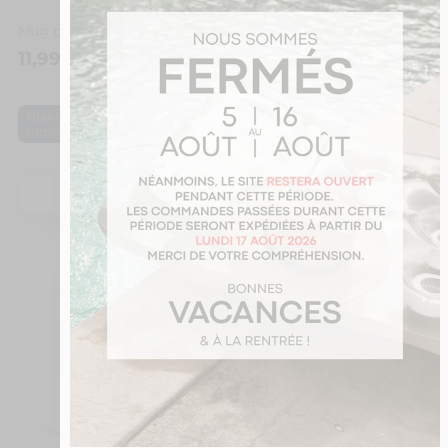
Mug personnalisé avec un prénom atsem géniale
Mug personnalisé avec un prénom maîtresse géniale
11,99
€
11,99
€
,
,
École
Fête des
Atsem
Fête des
,
maitresses
maitresses
Maitresse
Je personnalise
Je personnalise