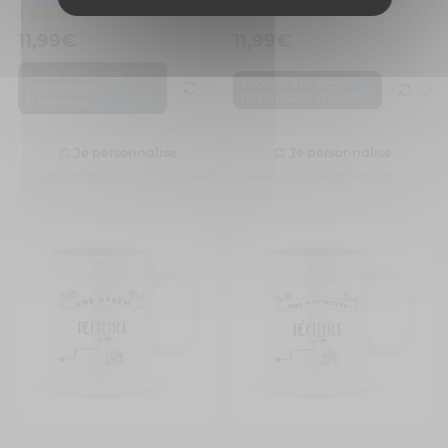
11,99
€
11,99
€
,
École
Fête des
,
École
Fête des
,
maitresses
,
maitresses
Maitre
Maitresse
Je personnalise
Je personnalise
2 avis