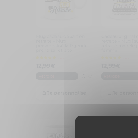
Mug cadeau départ en
Cadeau original 
retraite – Mug
retraite – Mug j’s
personnalisé la légende
retraité modèle 
prend sa retraite
femme
12,99
€
12,99
€
Retraite
Retraite
Je personnalise
Je person