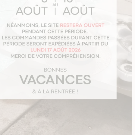
èle
ise