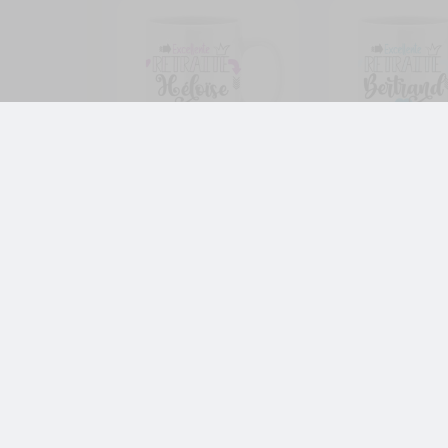
Cadeau pour retraite. Mug
Cadeau retraite 
personnalisé ; ralentir
personnaliser ; ra
pour vivre à fond (Modèle
pour vivre à fond
femme)
12,99
€
12,99
€
Retraite
Retraite
Je personnalise
Je person