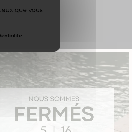
 ceux que vous
dentialité
3 avis
 à
 une
-
ise