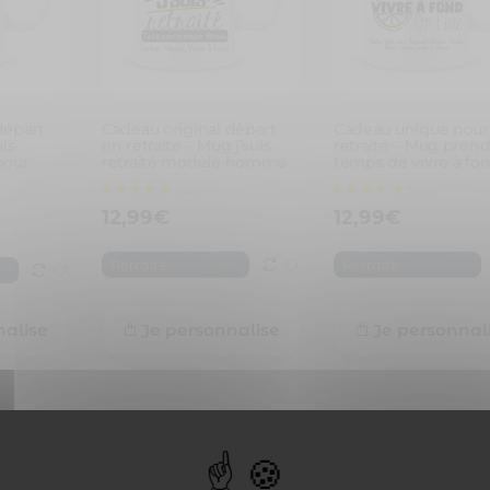
départ
Cadeau original départ
Cadeau unique pour
uis
en retraite – Mug j’suis
retraité – Mug prend
pour
retraité modèle homme
temps de vivre à fo
12,99
€
12,99
€
Retraite
Retraite
nalise
Je personnalise
Je personnal