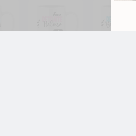
5 avis
– Mug à
Idée cadeau retraite –
Idée cadeau retraite 
lentir
Mug à personnaliser ;
Mug à personnaliser 
bonne retraite (modèle
bonne retraite (mod
femme)
homme)
11,99
€
11,99
€
Retraite
Retraite
nalise
Je personnalise
Je personnal