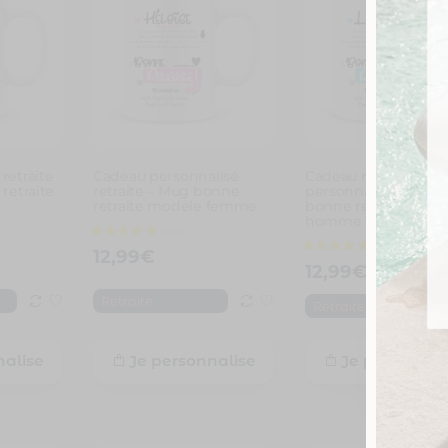
retraite
Cadeau personnalisé
Cadeau retraite
retraite
retraite – Mug bonne
personnalisé – Mug
retraite modèle femme
bonne retraite mod
homme
12,99
€
12,99
€
Retraite
Retraite
nalise
Je personnalise
Je personnal