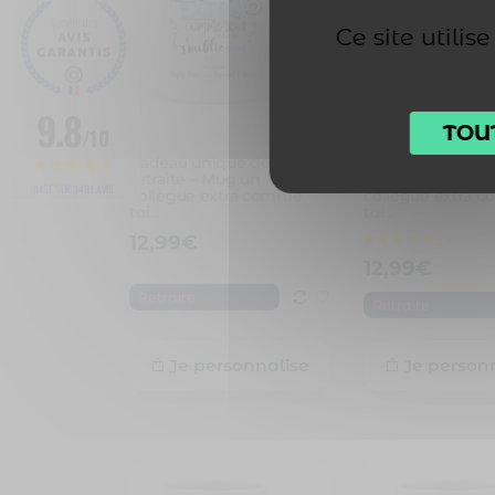
Ce site utili
9.8
TOU
/10
Cadeau unique départ en
Cadeau départ en
3 avis
retraite – Mug un
unique – Mug un
BASÉ SUR 3493 AVIS
collègue extra comme
collègue extra 
toi…
toi…
12,99
€
12,99
€
Retraite
Retraite
Je personnalise
Je person