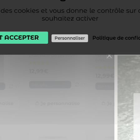
se des cookies et vous donne le contrôle sur
souhaitez activer
T ACCEPTER
Politique de confi
Personnaliser
 retraite
Cadeau départ retraite
Idée cadeau retraite
3 avis
e
original – Mug pars à la
personnaliser – Mug
comme
poursuite de tes rêves
vie remplie de week
end…
12,99
€
12,99
€
Retraite
Retraite
nalise
Je personnalise
Je personnal