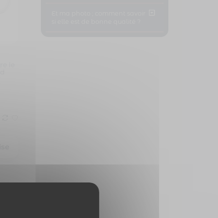
Et ma photo ; comment savoir
si elle est de bonne qualité ?
re le
nd
ise