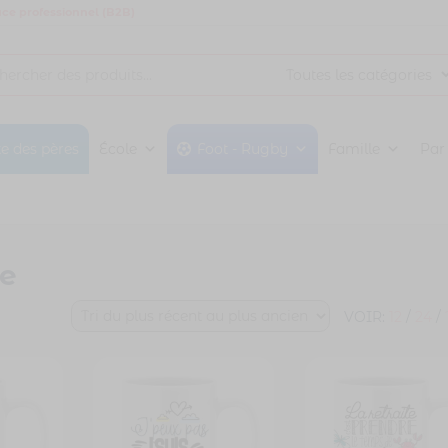
ce professionnel (B2B)
te des pères
École
Foot - Rugby
Famille
Par
ne
VOIR:
12
/
24
/