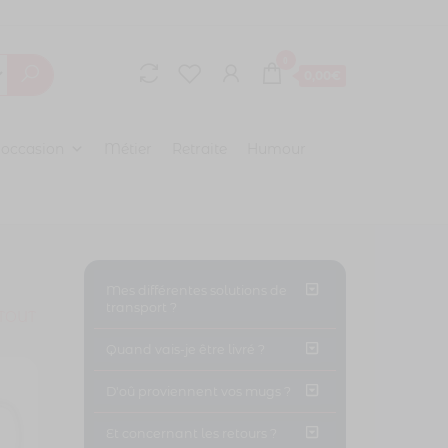
0
0,00€
 occasion
Métier
Retraite
Humour
Mes différentes solutions de
transport ?
TOUT
Quand vais-je être livré ?
D'oû proviennent vos mugs ?
Et concernant les retours ?