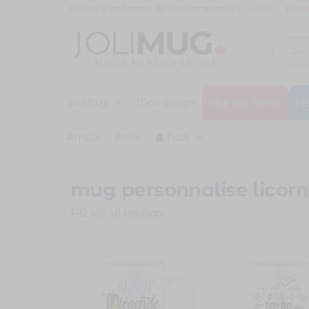
Panneau de gestion des cookies
Départ le lendemain de votre commande |
Livraison
|
Espa
Joli
MUG
PERSONNALISÉ
JoliMug
Mug
Mon design
Fête des mères
Fê
Amour
Amie
Noël
mug personnalise licor
1–12 sur 48 résultats