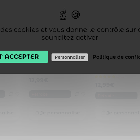
se des cookies et vous donne le contrôle sur
souhaitez activer
retraite
Cadeau personnalisé
Cadeau retraite
T ACCEPTER
Politique de confi
Personnaliser
retraite
retraite – Mug bonne
personnalisé – Mug
retraite modèle femme
bonne retraite mod
homme
12,99
€
12,99
€
Retraite
Retraite
nalise
Je personnalise
Je personnal