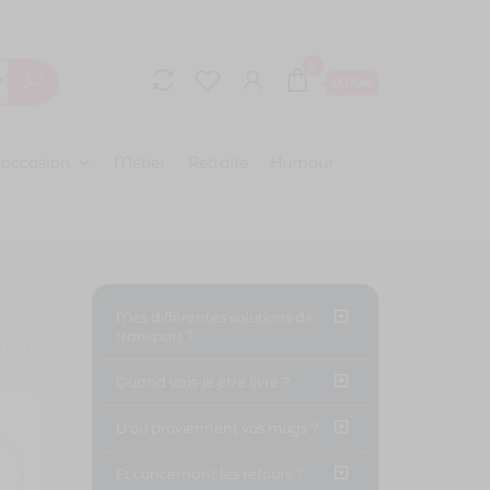
0
0,00€
 occasion
Métier
Retraite
Humour
Mes différentes solutions de
transport ?
TOUT
Quand vais-je être livré ?
D'oû proviennent vos mugs ?
Et concernant les retours ?