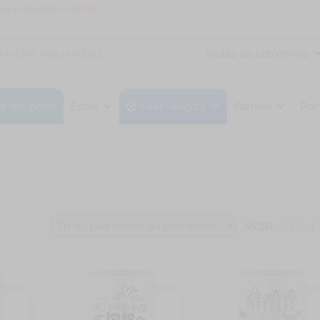
ce professionnel (B2B)
te des pères
École
Foot - Rugby
Famille
Par
VOIR:
12
/
24
/