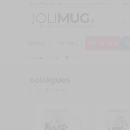
Panneau de gestion des cookies
Départ le lendemain de votre commande |
Livraison
|
Espa
Joli
MUG
PERSONNALISÉ
JoliMug
Mug
Mon design
Fête des mères
Fê
Amour
Amie
Noël
collègues
1–12 sur 18 résultats