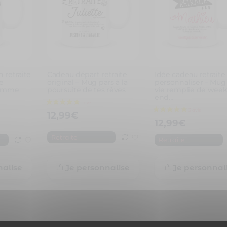
 retraite
Cadeau départ retraite
Idée cadeau retraite
3 avis
e
original – Mug pars à la
personnaliser – Mug
comme
poursuite de tes rêves
vie remplie de week
end…
12,99
€
12,99
€
Retraite
Retraite
nalise
Je personnalise
Je personnal