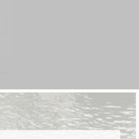
1 avis
–
;
èle
ise