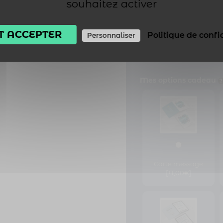
souhaitez activer
T ACCEPTER
Politique de confi
Personnaliser
Fraise Tagada Na
Gourmand 150g
[+4
Mes options cadeau
Carte message
[+1,00€]