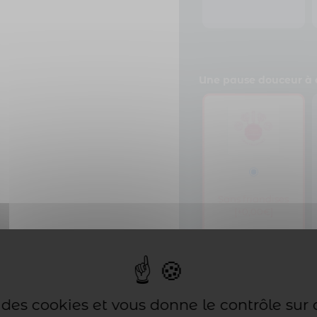
Une pause douceur à o
Sans friandises
[+0,00€]
se des cookies et vous donne le contrôle sur