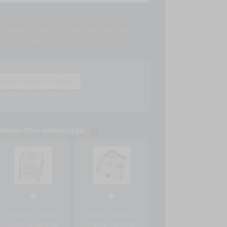
re photo, merci de bien vérifier son
vant d'ajouter le produit à votre
 sélectionne ma photo
) glisser un fichier ici
deau d'un emballage
*
Pochon cadeau
Boite cadeau
coton imprimé
rigide
[+5,90€]