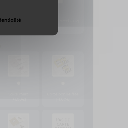
dentialité
in
Chouchou Paul Marcel 180g
,90€]
[+5,90€]
Carte merci
Carte bonne fête
[+1,00€]
[+1,00€]