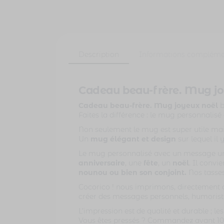
Description
Informations compléme
Cadeau beau-frère. Mug joy
Cadeau beau-frère. Mug joyeux noël
b
Faites la différence : le mug personnalisé 
Non seulement le mug est super utile mais
Un
mug élégant et design
sur lequel il 
Le mug personnalisé avec un message uniq
anniversaire
, une
fête
, un
noël
. Il conv
nounou ou bien son conjoint.
Nos tasses
Cocorico ! nous imprimons, directement d
créer des messages personnels, humoristiq
L’impression est de qualité et durable ; l
Vous êtes pressés ? Commandez avant 10h e