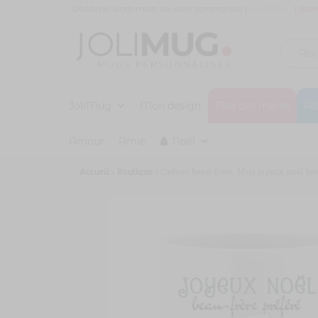
Panneau de gestion des cookies
Départ le lendemain de votre commande |
Livraison
|
Espa
Joli
MUG
PERSONNALISÉ
JoliMug
Mug
Mon design
Fête des mères
Fê
Amour
Amie
Noël
Accueil
»
Boutique
»
Cadeau beau-frère. Mug joyeux noël bea