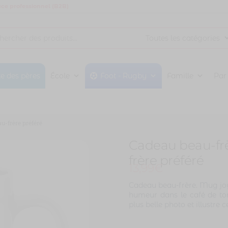
ce professionnel (B2B)
te des pères
École
Foot - Rugby
Famille
Par
u-frère préféré
Cadeau beau-frè
frère préféré
13,99
€
Cadeau beau-frère. Mug joy
humeur dans le café de ton
plus belle photo et illustr