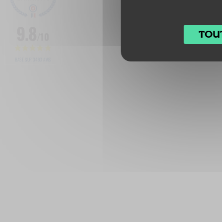
9.8
TOU
/10
BASÉ SUR 3493 AVIS