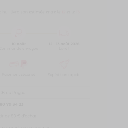
ui, livraison estimée entre le
12
et le
13
10 août
12 - 13 août 2026
Commande envoyée
Livré !
Paiement sécurisé
Expédition rapide
 CB ou Paypal
80 79 34 23
tir de 80 € d'achat
 cet article en ce moment