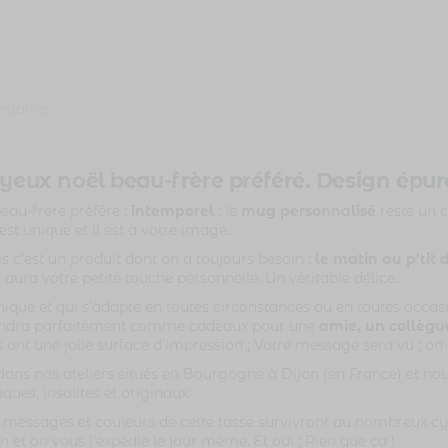
ntaires
eux noël beau-frère préféré. Design épur
eau-frère préféré :
intemporel
; le
mug personnalisé
reste un c
est unique et il est à votre image.
 c’est un produit dont on a toujours besoin :
le matin au p’tit 
y aura votre petite touche personnelle. Un véritable délice.
ue et qui s’adapte en toutes circonstances ou en toutes occas
iendra parfaitement comme cadeaux pour une
amie, un collègu
 ont une jolie surface d’impression ; Votre message sera vu ; on 
ans nos ateliers situés en Bourgogne à Dijon (en France) et nou
ues, insolites et originaux.
es messages et couleurs de cette tasse survivront au nombreux cyc
t on vous l’expédie le jour même. Et oui ; Rien que ça !