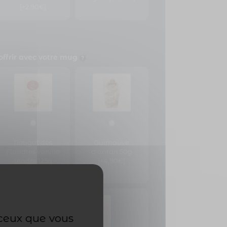
[+2,90€]
ffrir avec votre mug
Nougat des
Guimauve
Flandres vanille
d'antan 50g
tendre 125g
[+4,90€]
[+5,90€]
 ceux que vous