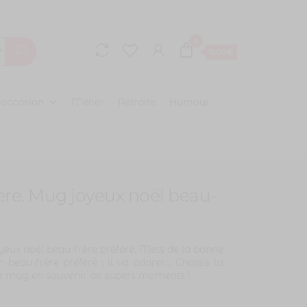
0
0,00€
 occasion
Métier
Retraite
Humour
re. Mug joyeux noël beau-
eux noël beau-frère préféré. Mets de la bonne
 beau-frère préféré ; il va adorer… Choisis ta
e ce mug en souvenir de supers moments !