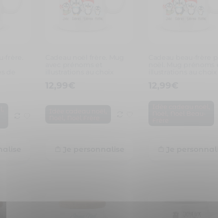
-frère.
Cadeau noël frère. Mug
Cadeau beau-frère 
avec prénoms et
noël. Mug prénoms 
es de
illustrations au choix
illustrations au choix
12,99
€
12,99
€
,
Idée cadeau noël
,
l
,
Idée cadeau noël
,
Noël
Noël Beau-
,
Noël
Noël Frère
Frère
Je personnalise
nalise
Je personnal