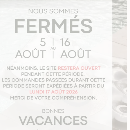
 noël
ise