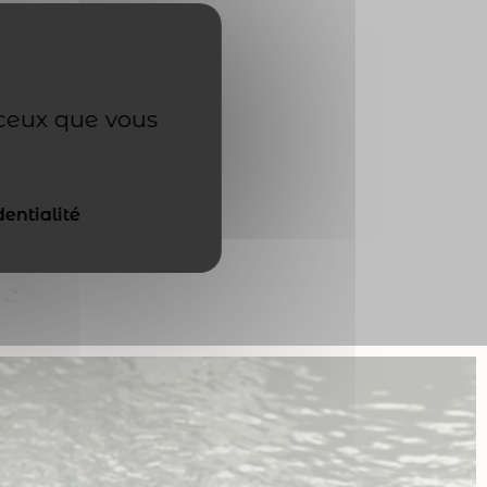
 ceux que vous
ère.
oyeux
dentialité
ise