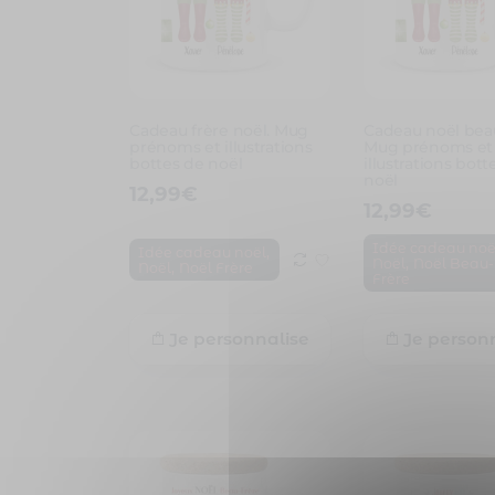
Cadeau frère noël. Mug
Cadeau noël beau
prénoms et illustrations
Mug prénoms et
bottes de noël
illustrations bott
noël
12,99
€
12,99
€
Idée cadeau noë
,
Idée cadeau noël
,
Noël
Noël Beau-
,
Noël
Noël Frère
Frère
Je personnalise
Je person