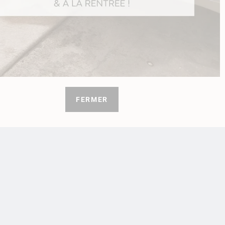
1 avis
FERMER
 Mug
re
ise