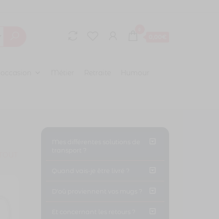
0
0,00€
 occasion
Métier
Retraite
Humour
Mes différentes solutions de
transport ?
TOUT
Quand vais-je être livré ?
D'oû proviennent vos mugs ?
Et concernant les retours ?