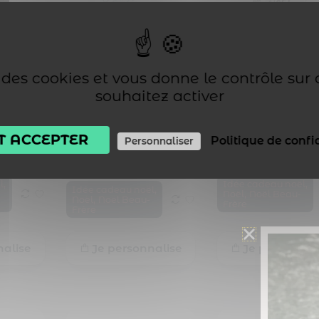
se des cookies et vous donne le contrôle sur
souhaitez activer
re. Mug
Cadeau noël beau-frère.
Cadeau noël beau-fr
l beau-
Mug personnalisé beau-
Mug personnalisé j
frère joyeux noël
noël beau-frère
T ACCEPTER
Politique de confi
Personnaliser
11,99
€
14,99
€
,
,
l
Idée cadeau noël
,
Idée cadeau noël
,
Noël
Noël Beau-
,
Noël
Noël Beau-
Frère
Frère
nalise
Je personnalise
Je personnal