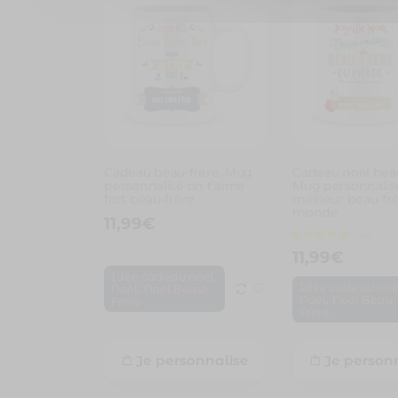
Cadeau beau-frère. Mug
Cadeau noël beau
personnalisé on t’aime
Mug personnalis
fort beau-frère
meilleur beau-fr
monde
11,99
€
11,99
€
,
Idée cadeau noël
,
Idée cadeau noë
Noël
Noël Beau-
,
Noël
Noël Beau-
Frère
Frère
Je personnalise
Je person