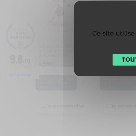
Ce site utili
Cadeau beau-frère pour
Cadeau beau-frè
noël. Mug personnalisé
personnalisé noë
9.8
noël beau-frère
frère
TOU
/10
14,99
€
14,99
€
BASÉ SUR 3493 AVIS
,
Idée cadeau noël
Idée cadeau noë
,
,
Noël
Noël Beau-
Noël
Noël Beau-
Frère
Frère
Je personnalise
Je person