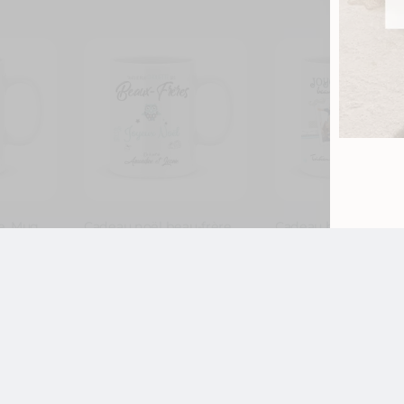
e. Mug
Cadeau noël beau-frère.
Cadeau beau-frère.
rénom
Mug personnalisé joyeux
joyeux noël beau-frè
noël
préféré
11,99
€
13,99
€
,
,
Idée cadeau noël
Idée cadeau noël
,
,
Noël
Noël Beau-
Noël
Noël Beau-
,
l
Frère
Frère
nalise
Je personnalise
Je personnal