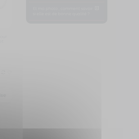
Et ma photo ; comment savoir
si elle est de bonne qualité ?
pour
et
ise