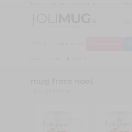
Panneau de gestion des cookies
Départ le lendemain de votre commande |
Livraison
|
Espa
Joli
MUG
PERSONNALISÉ
JoliMug
Mug
Mon design
Fête des mères
Fê
Amour
Amie
Noël
mug frere noel
1–12 sur 21 résultats