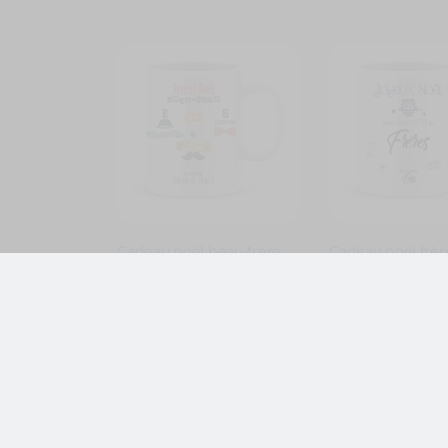
Cadeau noël beau-frère.
Cadeau noël frèr
Mug personnalisé
personnalisé p
prénom beau-frère
joyeux noël
11,99
€
11,99
€
,
Idée cadeau noël
Idée cadeau noë
,
Noël
Noël Beau-
,
Noël
Noël Frère
Frère
Je person
Je personnalise