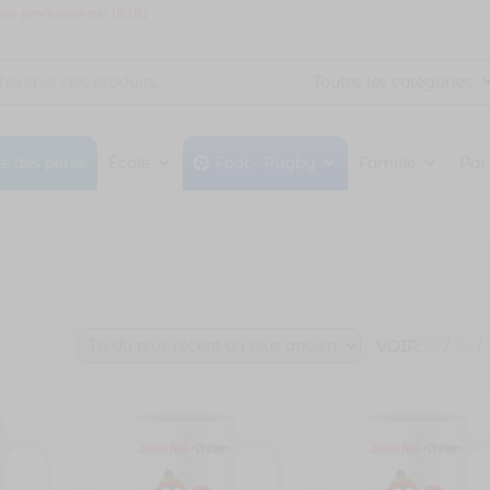
ce professionnel (B2B)
te des pères
École
Foot - Rugby
Famille
Par
VOIR:
12
/
24
/