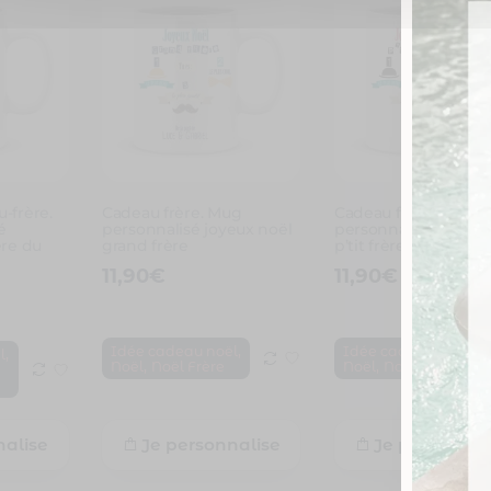
-frère.
Cadeau frère. Mug
Cadeau frère. Mug
é
personnalisé joyeux noël
personnalisé joyeux
ère du
grand frère
p’tit frère
11,90
€
11,90
€
,
,
Idée cadeau noël
Idée cadeau noël
,
l
,
,
Noël
Noël Frère
Noël
Noël Frère
Je personnalise
Je personnal
nalise