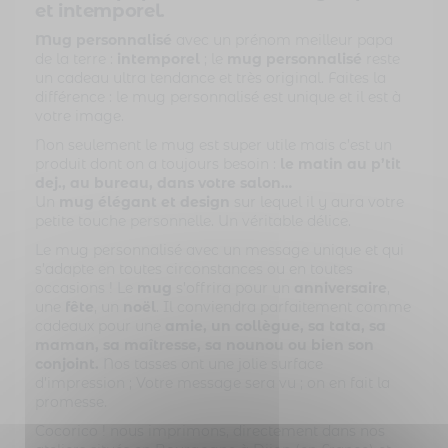
et intemporel.
Mug personnalisé
avec un prénom meilleur papa
de la terre :
intemporel
; le
mug personnalisé
reste
un cadeau ultra tendance et très original. Faites la
différence : le mug personnalisé est unique et il est à
votre image.
Non seulement le mug est super utile mais c’est un
produit dont on a toujours besoin :
le matin au p’tit
dej., au bureau, dans votre salon…
Un
mug élégant et design
sur lequel il y aura votre
petite touche personnelle. Un véritable délice.
Le mug personnalisé avec un message unique et qui
s’adapte en toutes circonstances ou en toutes
occasions ! Le
mug
s’offrira pour un
anniversaire
,
une
fête
, un
noël
. Il conviendra parfaitement comme
cadeaux pour une
amie, un collègue, sa tata, sa
maman, sa maîtresse, sa nounou ou bien son
conjoint.
Nos tasses ont une jolie surface
d’impression ; Votre message sera vu ; on en fait la
promesse.
Cocorico ! nous imprimons, directement dans nos