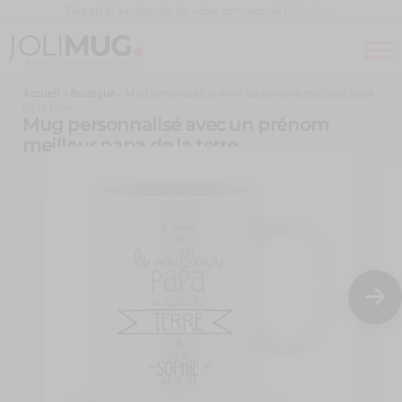
Panneau de gestion des cookies
Départ le lendemain de votre commande |
Livraison
Joli
MUG
PERSONNALISÉ
Mug
Accueil
»
Boutique
»
Mug personnalisé avec un prénom meilleur papa
de la terre
Mug personnalisé avec un prénom
meilleur papa de la terre