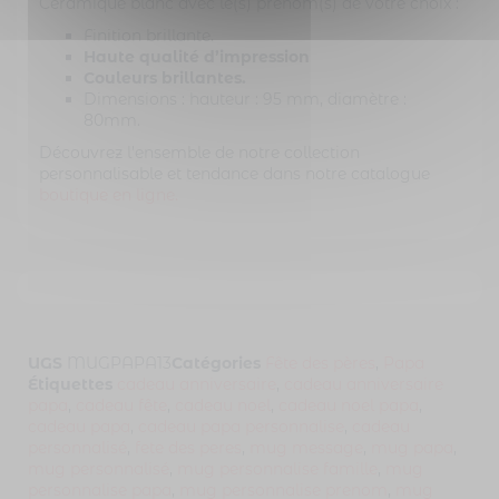
Céramique blanc avec le(s) prénom(s) de votre choix :
Finition brillante.
Haute qualité d’impression
Couleurs brillantes.
Dimensions : hauteur : 95 mm, diamètre :
80mm.
Découvrez l’ensemble de notre collection
personnalisable et tendance dans notre catalogue
boutique en ligne.
UGS
MUGPAPA13
Catégories
Fête des pères
,
Papa
Étiquettes
cadeau anniversaire
,
cadeau anniversaire
papa
,
cadeau fête
,
cadeau noel
,
cadeau noel papa
,
cadeau papa
,
cadeau papa personnalise
,
cadeau
personnalisé
,
fete des peres
,
mug message
,
mug papa
,
mug personnalisé
,
mug personnalise famille
,
mug
personnalise papa
,
mug personnalise prenom
,
mug