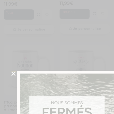
11,99
€
11,99
€
Nounou
Tata
Je personnalise
Je personnalise
Mug personnalisé avec un
Mug personnalisé avec un
prénom meilleure nounou
prénom Mamie est belle
du monde
11,99
€