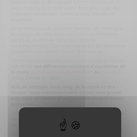
ateliers situés en Bourgogne à Dijon (en France) et
nous mettons tout notre savoir-faire pour créer des
messages personnels, humoristiques, insolites et
originaux.
L’impression est de qualité et durable ; les messages
et couleurs de cette tasse survivront au nombreux
cycles de lavable de votre lave-vaisselle.
Vous êtes pressés ? Commandez avant 10h et on vous
l’expédie le jour même. Et oui ; Rien que ça !
Concernant l’expédition : votre colis et expédié le jour
même via
nos différentes solutions d’expédition de
la Poste
(so colissimo et
chronopost)
ou
mondial
relay
.
Simple et rapide !
Afin de protéger votre mug de la casse et des
chutes ; nous expédions votre article avec grand
soin dans un carton et polystyrène adapté haute
protection.
Votre
tasse personnalisée
sera accompagnée d’une
carte cadeau à compléter par vos soins avec votre
plus jolie écriture !
Spécificités techniques : mug personnalisé