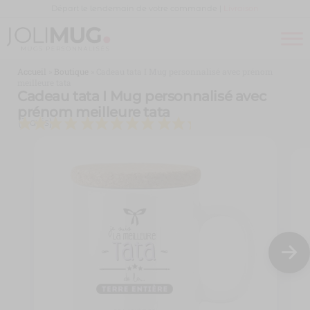
Panneau de gestion des cookies
Départ le lendemain de votre commande |
Livraison
Joli
MUG
PERSONNALISÉ
Mug
Accueil
»
Boutique
»
Cadeau tata I Mug personnalisé avec prénom
meilleure tata
Cadeau tata I Mug personnalisé avec
prénom meilleure tata
(3 avis)