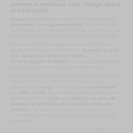
prénom la meilleure tata . Design épuré
et intemporel.
Mug personnalisé
avec prénom la meilleure tata :
intemporel
; le
mug personnalisé
reste un cadeau
ultra tendance et très original. Faites la différence : le
mug personnalisé est unique et il est à votre image.
Non seulement le mug est super utile mais c’est un
produit dont on a toujours besoin :
le matin au p’tit
dej., au bureau, dans votre salon…
Un
mug élégant et design
sur lequel il y aura votre
petite touche personnelle. Un véritable délice.
Le mug personnalisé avec un message unique et qui
s’adapte en toutes circonstances ou en toutes
occasions ! Le
mug
s’offrira pour un
anniversaire
,
une
fête
, un
noël
. Il conviendra parfaitement comme
cadeaux pour une
amie, un collègue, sa tata, sa
maman, sa maîtresse, sa nounou ou bien son
conjoint.
Nos tasses ont une jolie surface
d’impression ; Votre message sera vu ; on en fait la
promesse.
Cocorico ! nous imprimons, directement dans nos