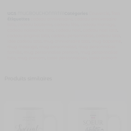
UGS
MUGBOUCHONTATA1
Catégories
Couvercle
,
Tata
Étiquettes
cadeau anniversaire
,
cadeau anniversaire
tata
,
cadeau bapteme
,
cadeau fête
,
cadeau mariage
,
cadeau naissance tata
,
cadeau noel
,
cadeau noel tata
,
cadeau original tata
,
cadeau personnalisé
,
cadeau tata
,
idée cadeau tata
,
mug anniversaire tata
,
mug bapteme
,
mug message
,
mug personnalisé
,
mug personnalise
famille
,
mug personnalise prenom
,
mug personnalise
tata
,
mug prenom
,
tasse personnalisee
,
tasse prenom
Produits similaires