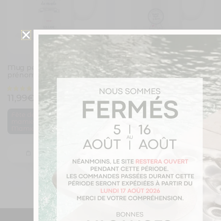
Mug personnalisé avec un
Mug personnalisé avec un
prénom meilleure mamie
prénom meilleure
maîtresse
11,99
€
11,99
€
Fête des
,
,
mamies
École
Fête des
,
Mamie
maitresses
Maitresse
Je personnalise
Je personnalise