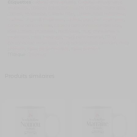
Étiquettes
cadeau anniversaire
,
Cadeau anniversaire
maitresse
,
cadeau école
,
cadeau fin d'année maîtresse
,
cadeau maitresse
,
cadeau noel
,
cadeau noel maitresse
,
cadeau original maîtresse
,
cadeau pas cher maîtresse
,
cadeau personnalisé
,
cadeau personnalise maitresse
,
idée cadeau maîtresse
,
maîtresse
,
mug anniversaire
maîtresse
,
mug message
,
mug personnalisé
,
Mug
personnalisé maitresse
,
mug personnalise prenom
,
mug
prenom
,
tasse personnalisee
,
tasse prenom
Marque :
Jolimug
Produits similaires