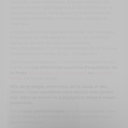
Cocorico ! nous imprimons, directement dans nos
ateliers situés en Bourgogne à Dijon (en France) et
nous mettons tout notre savoir-faire pour créer des
messages personnels, humoristiques, insolites et
originaux.
L’impression est de qualité et durable ; les messages
et couleurs de cette tasse survivront au nombreux
cycles de lavable de votre lave-vaisselle.
Vous êtes pressés ? Commandez avant 10h et on vous
l’expédie le jour même. Et oui ; Rien que ça !
Concernant l’expédition : votre colis et expédié le jour
même via
nos différentes solutions d’expédition de
la Poste
(so colissimo et
chronopost)
ou
mondial
relay
.
Simple et rapide !
Afin de protéger votre mug de la casse et des
chutes ; nous expédions votre article avec grand
soin dans un carton et polystyrène adapté haute
protection.
Votre
tasse personnalisée
sera accompagnée d’une
carte cadeau à compléter par vos soins avec votre
plus jolie écriture !