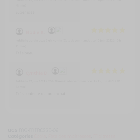
48 min)
Super idée
Élodie B.
Publié le 20 juin 2022 à 6 h 49 min
(Date de commande : Le 10 juin 2022 à 10 h
11 min)
Très beau
Cynthia D.
Publié le 27 juin 2021 à 20 h 28 min
(Date de commande : Le 15 juin 2021 à 18 h
32 min)
Très contente de mon achat
UGS
MG-MTRESSE-06
Catégories
École
,
Fête des maitresses
,
Maitresse