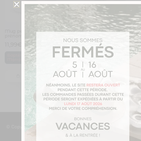
Mug personnalisé avec un
Mug personnalisé avec un
prénom Marraine au top
prénom Belle-soeur au top
11,99
€
11,99
€
,
Baptème
Marraine
Belle-Soeur
Je personnalise
Je personnalise
© Copyright JoliMug 2016/2026
Mentions légales
Gérer mes cookies