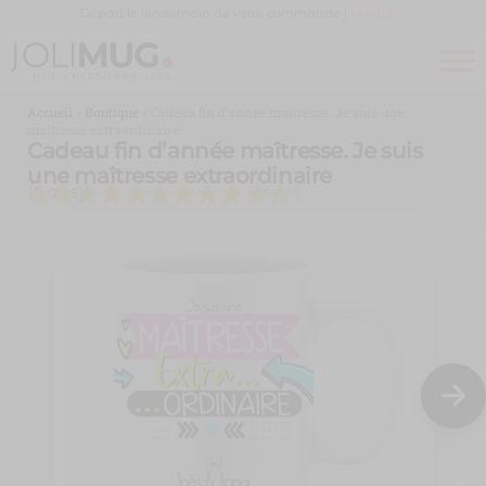
Panneau de gestion des cookies
Départ le lendemain de votre commande |
Livraison
Joli
MUG
PERSONNALISÉ
Mug
Accueil
»
Boutique
»
Cadeau fin d’année maîtresse. Je suis une
maîtresse extraordinaire
Cadeau fin d’année maîtresse. Je suis
une maîtresse extraordinaire
(6 avis)