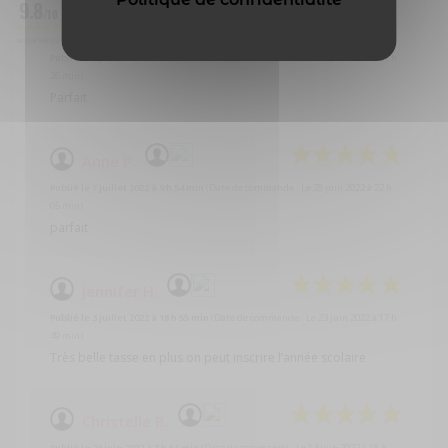
9.8
/10
Virginie E.
BASÉ SUR 3493 AVIS
Publié le 2 juillet 2023 à 13 h 39 min
(Date de commande : Le 23 juin 2023 à 21 h
26 min)
Parfait
Anne P.
Publié le 7 juillet 2022 à 9 h 54 min
(Date de commande : Le 28 juin 2022 à 22 h
05 min)
parfait
Jennifer H.
Publié le 3 juillet 2022 à 18 h 55 min
(Date de commande : Le 23 juin 2022 à 17 h
49 min)
Très belle tasse en plus on peut inscrire l’année scolaire
Christelle B.
Publié le 23 juin 2022 à 7 h 51 min
(Date de commande : Le 14 juin 2022 à 18 h