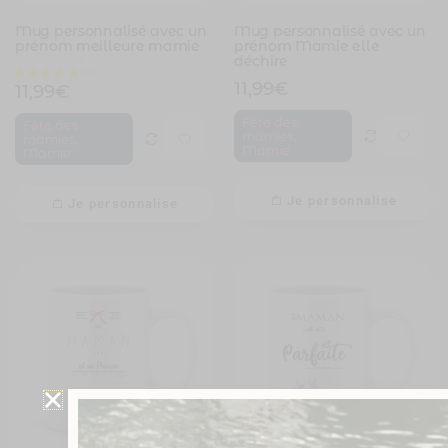
Mug personnalisé avec un
Mug personnalisé avec un
prénom meilleure mamie
prénom Mamie elle
déchire
11,99
€
11,99
€
Fête des
Fête des
,
mamies
,
mamies
Mamie
Mamie
Je personnalise
Je personnalise