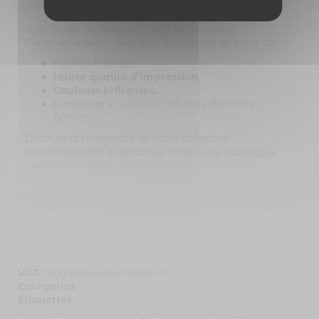
plus jolie écriture !
BASÉ SUR 3493 AVIS
Spécificités techniques : mug personnalisé
Céramique blanc avec le(s) prénom(s) de votre choix :
Finition brillante.
Haute qualité d’impression
Couleurs brillantes.
Dimensions : hauteur : 95 mm, diamètre :
80mm.
Découvrez l’ensemble de notre collection
personnalisable et tendance dans notre catalogue
boutique en ligne.
UGS
mug-belle-soeur-noel-02
Catégories
Idée cadeau noël
,
Noël
,
Noël Belle-soeur
Étiquettes
cadeau de noël pas cher belle-soeur
,
cadeau
fête
,
cadeau noel
,
cadeau noel belle soeur
,
cadeau noel