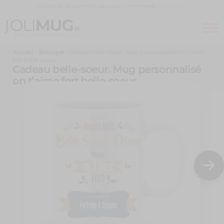
Panneau de gestion des cookies
Départ le lendemain de votre commande |
Livraison
Joli
MUG
PERSONNALISÉ
Mug
Accueil
»
Boutique
»
Cadeau belle-soeur. Mug personnalisé on t’aime
fort belle-soeur
Cadeau belle-soeur. Mug personnalisé
on t’aime fort belle-soeur