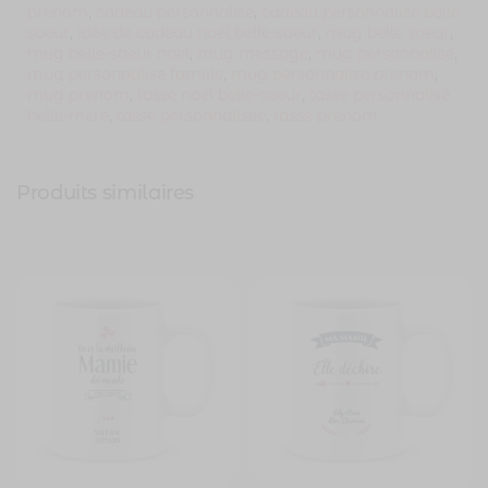
prénom
,
cadeau personnalisé
,
cadeau personnalise belle
soeur
,
idée de cadeau noël belle-soeur
,
mug belle soeur
,
mug belle-soeur noel
,
mug message
,
mug personnalisé
,
mug personnalise famille
,
mug personnalise prenom
,
mug prenom
,
tasse noël belle-soeur
,
tasse personnalisé
belle-mère
,
tasse personnalisee
,
tasse prenom
Produits similaires