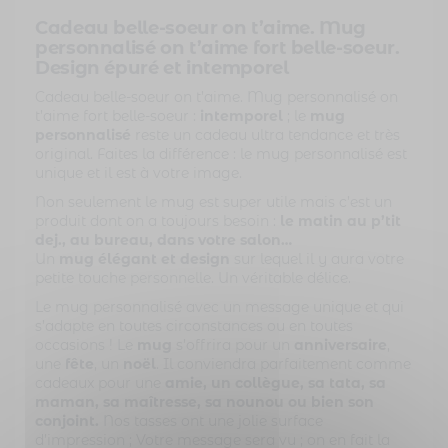
Cadeau belle-soeur on t’aime. Mug
personnalisé on t’aime fort belle-soeur.
Design épuré et intemporel
Cadeau belle-soeur on t’aime. Mug personnalisé on
t’aime fort belle-soeur :
intemporel
; le
mug
personnalisé
reste un cadeau ultra tendance et très
original. Faites la différence : le mug personnalisé est
unique et il est à votre image.
Non seulement le mug est super utile mais c’est un
produit dont on a toujours besoin :
le matin au p’tit
dej., au bureau, dans votre salon…
Un
mug élégant et design
sur lequel il y aura votre
petite touche personnelle. Un véritable délice.
Le mug personnalisé avec un message unique et qui
s’adapte en toutes circonstances ou en toutes
occasions ! Le
mug
s’offrira pour un
anniversaire
,
une
fête
, un
noël
. Il conviendra parfaitement comme
cadeaux pour une
amie, un collègue, sa tata, sa
maman, sa maîtresse, sa nounou ou bien son
conjoint.
Nos tasses ont une jolie surface
d’impression ; Votre message sera vu ; on en fait la