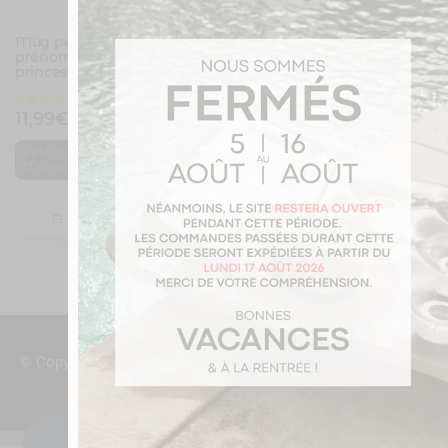
Mug personnalisé avec un
Mug personnalisé avec un
prénom Maman est une
prénom Maman est
princesse
parfaite
11,99
€
11,99
€
,
,
Fête des mères
Fête des mères
Maman
Maman
Je personnalise
Je personnalise
© Copyright JoliMug 2016/2026
Mentions légales
Gérer mes cookies
JE PERSONNALISE MON MUG