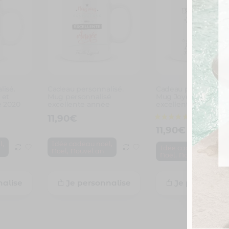
isé.
Cadeau personnalisé.
Cadeau personnalisé
 et
Mug personnalisé
Mug Joyeux Noël et
e 2020
excellente année
excellente année
11,90
€
11,90
€
,
,
l
Idée cadeau noël
,
Idée cadeau noël
,
Noël
Nouvel an
,
Noël
Nouvel an
nalise
Je personnalise
Je personnal