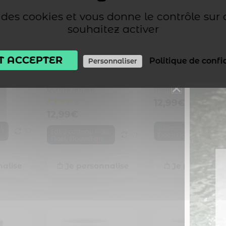
se des cookies et vous donne le contrôle sur
souhaitez activer
T ACCEPTER
Politique de confi
Personnaliser
2 avis
isé.
Cadeau personnalisé.
Cadeau personnalisé
e avec
Mug joyeux noël et
Mug joyeux noël et
bonne année
meilleurs voeux
12,99
€
12,99
€
,
,
l
Idée cadeau noël
,
Idée cadeau noël
,
Noël
Nouvel an
,
Noël
Nouvel an
nalise
Je personnalise
Je personnal