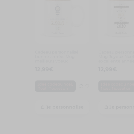
Cadeau personnalisé
Cadeau personnal
bonne année. Mug
Mug Joyeux Noël
meilleurs voeux
excellente anné
12,99
€
12,99
€
,
Idée cadeau noël
Idée cadeau noë
,
,
Noël
Nouvel an
Noël
Nouvel an
Je personnalise
Je person