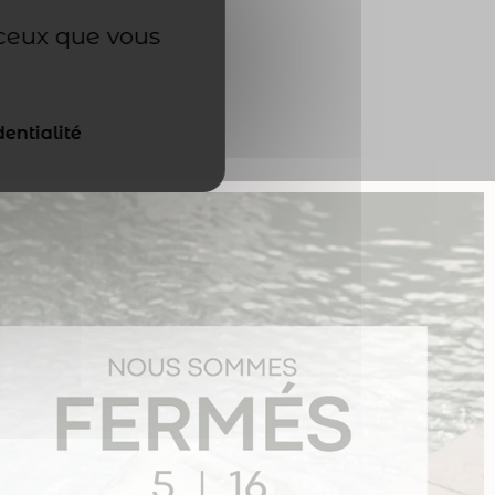
 ceux que vous
dentialité
.
ise