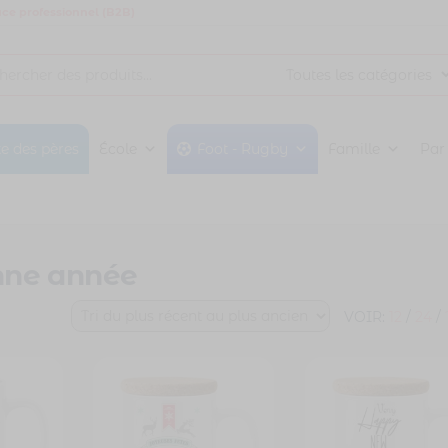
ce professionnel (B2B)
te des pères
École
Foot - Rugby
Famille
Par
nne année
VOIR:
12
/
24
/