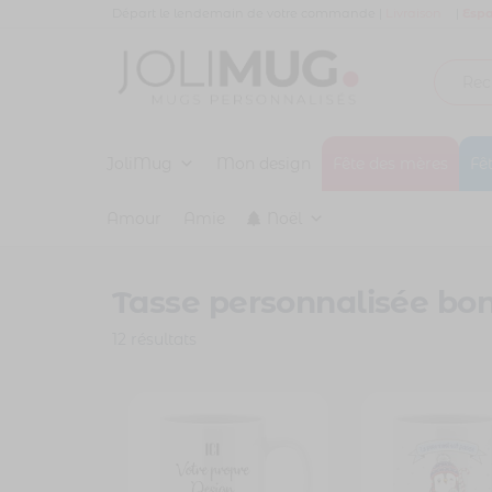
Panneau de gestion des cookies
Départ le lendemain de votre commande |
Livraison
|
Espa
Joli
MUG
PERSONNALISÉ
JoliMug
Mug
Mon design
Fête des mères
Fê
Amour
Amie
Noël
Tasse personnalisée bo
12 résultats