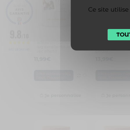
Ce site utili
9.8
TOU
/10
121 avis
Cadeau personnalisé.
Cadeau personnal
Mug excellente année
Mug bonne anné
BASÉ SUR 3493 AVIS
avec photo
photo
11,99
€
13,99
€
,
Idée cadeau noël
Idée cadeau noë
,
,
Noël
Nouvel an
Noël
Nouvel an
Je personnalise
Je person