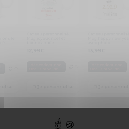
l
Cadeau personnalisé.
Cadeau personnalisé
nom, le
Mug joyeux noël et
Mug happy new yea
ssé
bonne année
avec photo
12,99
€
13,99
€
,
,
Idée cadeau noël
Idée cadeau noël
,
l
,
,
Noël
Nouvel an
Noël
Nouvel an
nalise
Je personnalise
Je personnal