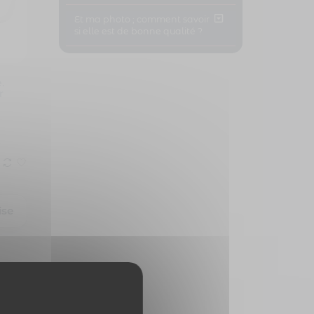
Et ma photo ; comment savoir
si elle est de bonne qualité ?
.
r
ise