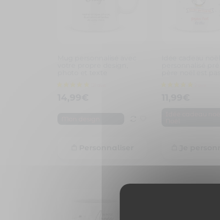
Mug personnalisé avec
Idée cadeau noë
votre propre design,
personnalisé pré
photo et texte
père noël est pa
14,99
€
11,99
€
Idée cadeau noë
Mon design
Noël
Personnaliser
Je person