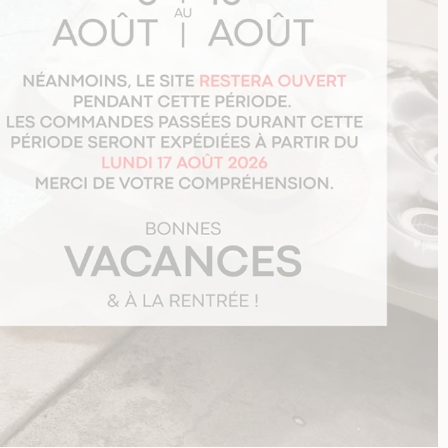
.
ise