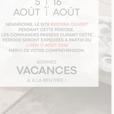
vec
ms
ise