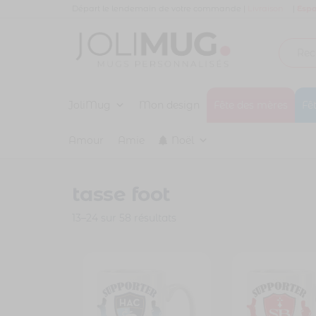
Panneau de gestion des cookies
Départ le lendemain de votre commande |
Livraison
|
Espa
Joli
MUG
PERSONNALISÉ
JoliMug
Mug
Mon design
Fête des mères
Fê
Amour
Amie
Noël
tasse foot
13–24 sur 58 résultats