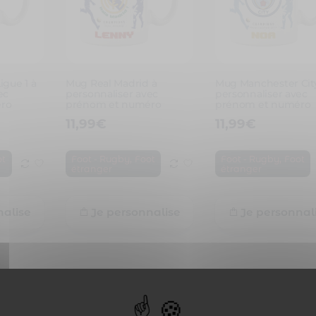
igue 1 à
Mug Real Madrid à
Mug Manchester Cit
ec
personnaliser avec
personnaliser avec
ro
prénom et numéro
prénom et numéro
11,99
€
11,99
€
,
,
ot
Foot - Rugby
Foot
Foot - Rugby
Foot
étranger
étranger
nalise
Je personnalise
Je personnal