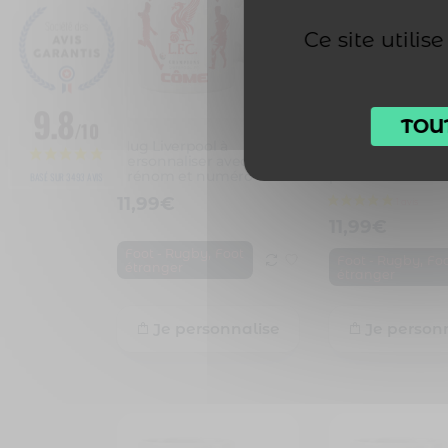
Ce site utili
9.8
TOU
1 avis
/10
Mug Liverpool à
Mug Bayern à
personnaliser avec
personnaliser av
prénom et numéro
prénom et numé
BASÉ SUR 3493 AVIS
11,99
€
11,99
€
,
Foot - Rugby
Foot
,
Foot - Rugby
Fo
étranger
étranger
Je personnalise
Je person