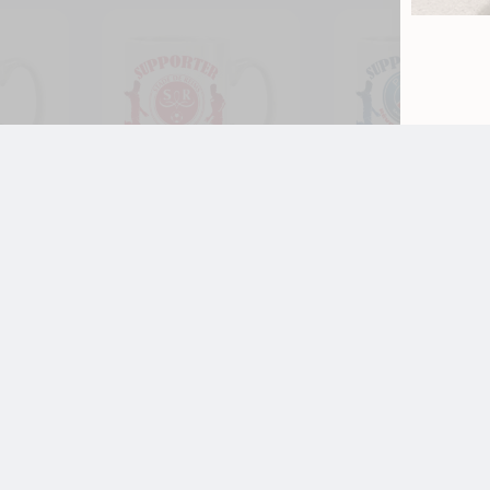
1 avis
Foot
Mug Reims Foot Ligue 1 à
Mug PSG Foot Ligue 
aliser
personnaliser avec
personnaliser avec
 numéro
prénom et numéro
prénom et numéro
11,99
€
11,99
€
,
Foot - Rugby
Foot
,
ot
Foot - Rugby
Foot
Ligue 1
Ligue 1
nalise
Je personnalise
Je personnal