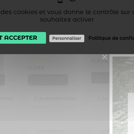
se des cookies et vous donne le contrôle sur
souhaitez activer
T ACCEPTER
Politique de confi
Personnaliser
Mug FC Barcelone à
Mug Auxerre Foot Li
ec
personnaliser avec
à personnaliser avec
ro
prénom et numéro
prénom et numéro
11,99
€
11,99
€
,
Foot - Rugby
Foot
,
ot
Foot - Rugby
Foot
Ligue 1
étranger
nalise
Je personnalise
Je personnal