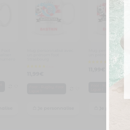
 Foot
Mug personnalisé avec
Mug personnalisé a
aliser
un prénom foot
un prénom foot Rei
 numéro
Strasbourg
11,99
€
11,99
€
ot
,
Foot - Rugby
Foot
,
Foot - Rugby
Foot
Ligue 1
Ligue 1
nalise
Je personnalise
Je personnal