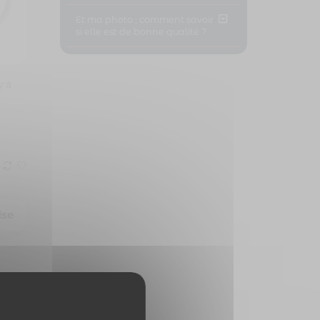
Et ma photo ; comment savoir
si elle est de bonne qualité ?
y à
ise