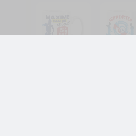
Mug foot logo au choix à
Mug Strasbourg 
personnaliser avec
Ligue 1 à personn
prénom et numéro
avec prénom et
11,99
€
11,99
€
,
,
Foot - Rugby
Mug
Foot - Rugby
Fo
foot logo au choix
Ligue 1
Je personnalise
Je person