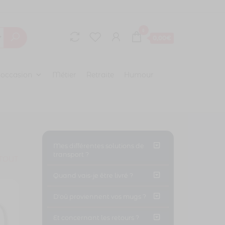
0
0,00€
 occasion
Métier
Retraite
Humour
Mes différentes solutions de
transport ?
TOUT
Quand vais-je être livré ?
D'oû proviennent vos mugs ?
Et concernant les retours ?