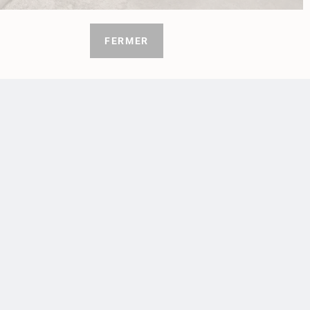
2 avis
FERMER
1 à
ise