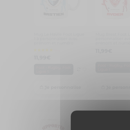
Mug Le Havre Foot Ligue
Mug Brest Foot L
1 à personnaliser avec
personnaliser av
prénom et numéro
prénom et numé
11,99
€
11,99
€
,
Foot - Rugby
Fo
,
Foot - Rugby
Foot
Ligue 1
Ligue 1
Je personnalise
Je person