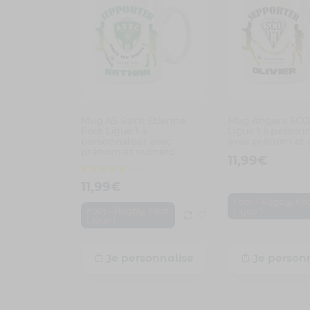
Mug AS Saint Étienne
Mug Angers SCO
Foot Ligue 1 à
Ligue 1 à personn
personnaliser avec
avec prénom et
prénom et numéro
11,99
€
11,99
€
,
Foot - Rugby
Fo
,
Foot - Rugby
Foot
Ligue 1
Ligue 1
Je personnalise
Je person