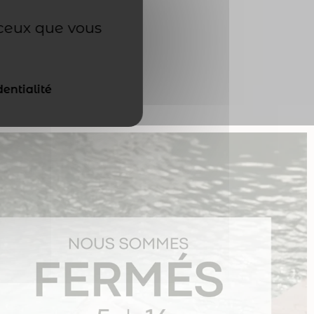
 ceux que vous
dentialité
gue 1
ise