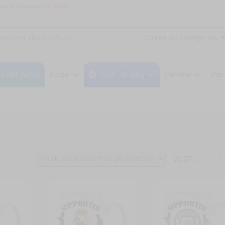
ce professionnel (B2B)
te des pères
École
Foot - Rugby
Famille
Par
VOIR:
12
/
24
/