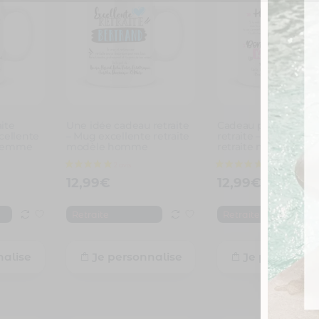
ite
Une idée cadeau retraite
Cadeau personnalis
ellente
– Mug excellente retraite
retraite – Mug bonn
 femme
modèle homme
retraite modèle fe
12,99
€
12,99
€
Retraite
Retraite
nalise
Je personnalise
Je personnal