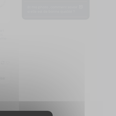
Et ma photo ; comment savoir
si elle est de bonne qualité ?
art
is
omme
ise