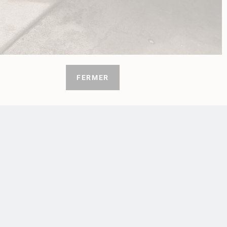
5 avis
FERMER
y à
ise