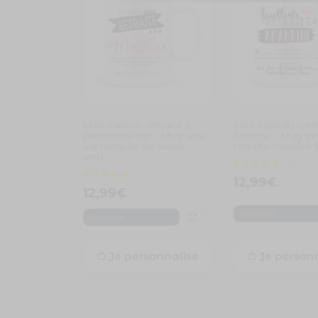
Idée cadeau retraite à
Idée cadeau retra
personnaliser – Mug une
femme – Mug exc
vie remplie de week-
retraite modèle
end…
12,99
€
12,99
€
Retraite
Retraite
Je personnalise
Je person