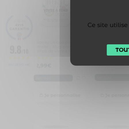
Ce site utili
4 avis
Cadeau unique pour
Cadeau unique d
9.8
retraité – Mug prendre le
retraite – Mug un
TOU
/10
temps de vivre à fond
collègue extra 
toi…
12,99
€
12,99
€
BASÉ SUR 3493 AVIS
Retraite
Retraite
Je personnalise
Je person