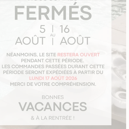
é
e
mme
ise