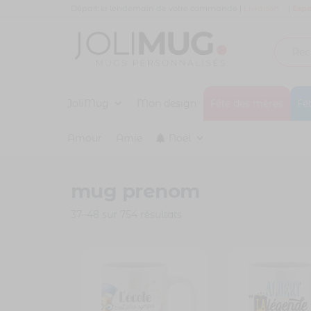
Panneau de gestion des cookies
Départ le lendemain de votre commande |
Livraison
|
Espa
Joli
MUG
PERSONNALISÉ
JoliMug
Mug
Mon design
Fête des mères
Fê
Amour
Amie
Noël
mug prenom
37–48 sur 754 résultats