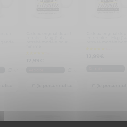
rt en
Cadeau original départ
Cadeau original dép
retraite – Mug j’suis
en retraite – Mug j’su
légende
retraité modèle pour
retraité modèle h
femme
12,99
€
12,99
€
Retraite
Retraite
nalise
Je personnalise
Je personnal