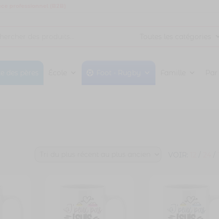
ce professionnel (B2B)
te des pères
École
Foot - Rugby
Famille
Par
VOIR:
12
/
24
/