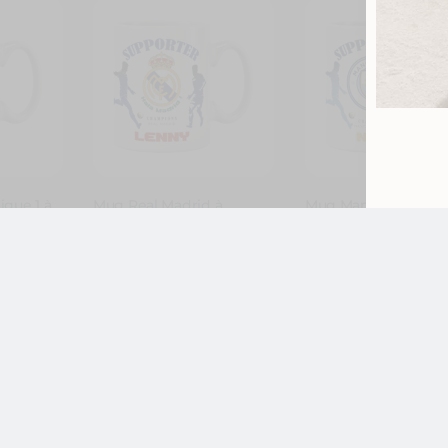
igue 1 à
Mug Real Madrid à
Mug Manchester Cit
ec
personnaliser avec
personnaliser avec
ro
prénom et numéro
prénom et numéro
11,99
€
11,99
€
,
,
ot
Foot - Rugby
Foot
Foot - Rugby
Foot
étranger
étranger
nalise
Je personnalise
Je personnal