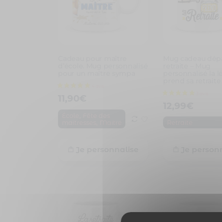
Cadeau pour maître
Mug cadeau dépa
d’école. Mug personnalisé
retraite – Mug
pour un maître sympa
personnalisé la 
prend sa retraite
11,90
€
12,99
€
,
École
Fête des
,
maitresses
Maitre
Retraite
Je personnalise
Je person