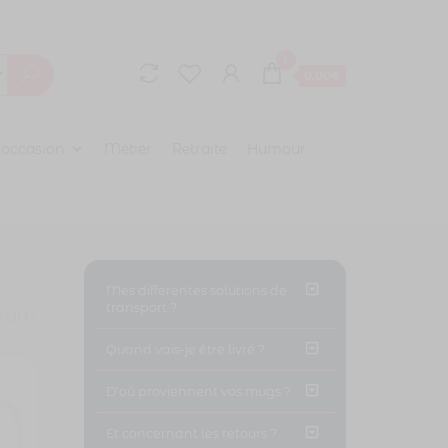
0
0,00€
 occasion
Métier
Retraite
Humour
Mes différentes solutions de
transport ?
TOUT
Quand vais-je être livré ?
D'oû proviennent vos mugs ?
Et concernant les retours ?