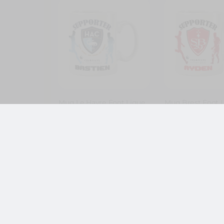
3 avis
Mug Le Havre Foot Ligue
Mug Brest Foot L
1 à personnaliser avec
personnaliser av
prénom et numéro
prénom et numé
11,99
€
11,99
€
,
Foot - Rugby
Fo
,
Foot - Rugby
Foot
Ligue 1
Ligue 1
Je personnalise
Je person