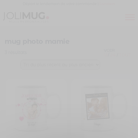
Panneau de gestion des cookies
Départ le lendemain de votre commande |
Livraison
Joli
MUG
PERSONNALISÉ
Mug
mug photo mamie
VOIR:
3 résultats
12
/
24
/
TOUT