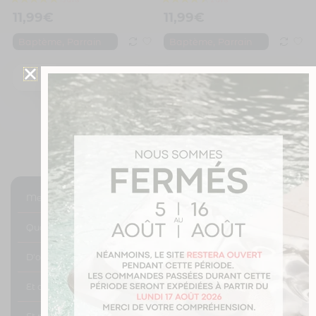
4 avis
11,99
€
11,99
€
,
,
Baptème
Parrain
Baptème
Parrain
Je personnalise
Je personnalise
Mes différentes solutions de transport ?
Quand vais-je être livré ?
D'oû proviennent vos mugs ?
Et concernant les retours ?