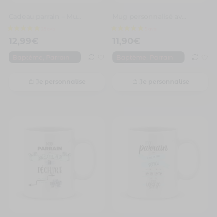
Cadeau parrain – Mug personnalisé mon parrain il déchire grave
Mug personnalisé avec un prénom super parrain
12,99
€
11,90
€
,
,
Baptème
Parrain
Baptème
Parrain
Je personnalise
Je personnalise
28 avis