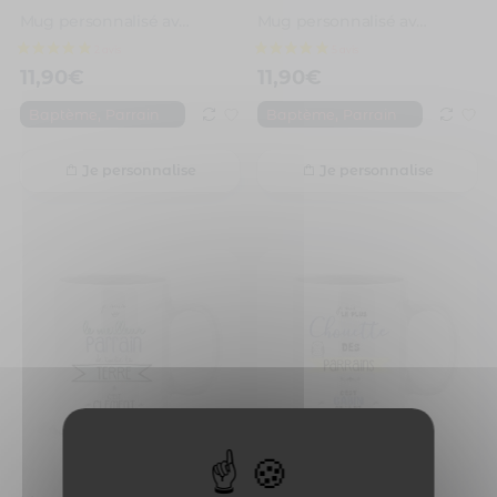
Mug personnalisé avec un prénom mon parrain il déchire
Mug personnalisé avec un prénom parrain est génial
11,90
€
11,90
€
,
,
Baptème
Parrain
Baptème
Parrain
Je personnalise
Je personnalise