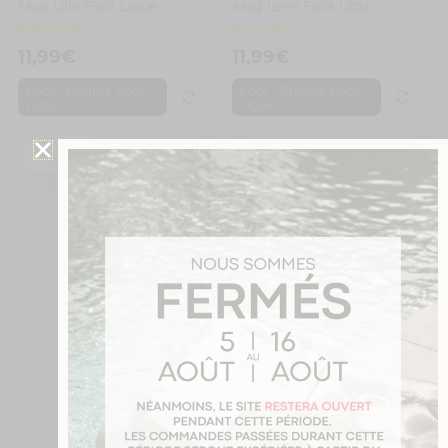
Mug Lille Foot Ligue 1 à personnaliser avec prénom et numéro
Mug Lens Foot Ligue 1 à personnaliser avec prénom et numéro
11,99
€
11,99
€
,
,
Foot - Rugby
Foot
Foot - Rugby
Foot
Ligue 1
Ligue 1
Je personnalise
Je personnalise
1 avis