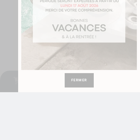
Mug Le Havre Foot Ligue 1 à personnaliser avec prénom et numéro
11,99
€
,
Foot - Rugby
Foot
Ligue 1
Je personnalise
0
FERMER
Mes différentes solutions de transport ?
Quand vais-je être livré ?
D'oû proviennent vos mugs ?