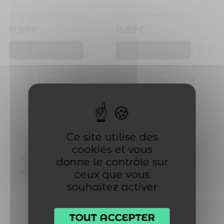
Mug Nantes Foot Ligue 1 à personnaliser avec prénom et numéro
Mug Montpellier Foot Ligue 1 à personnaliser avec prénom et numéro
11,99
€
11,99
€
,
,
Foot - Rugby
Foot
Foot - Rugby
Foot
Ligue 1
Ligue 1
Je personnalise
Je personnalise
Ce site utilise des
cookies et vous
donne le contrôle sur
ceux que vous
souhaitez activer
TOUT ACCEPTER