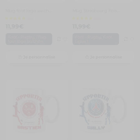
Mug foot logo au choix à personnaliser avec prénom et numéro
Mug Strasbourg Foot Ligue 1 à personnaliser avec prénom et numéro
11,99
€
11,99
€
,
,
Foot - Rugby
Mug
Foot - Rugby
Foot
foot logo au choix
Ligue 1
Je personnalise
Je personnalise
1 avis