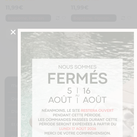
4 avis
11,99
€
11,99
€
,
,
Baptème
Parrain
Baptème
Parrain
Je personnalise
Je personnalise
Mes différentes solutions de transport ?
Quand vais-je être livré ?
D'oû proviennent vos mugs ?
Et concernant les retours ?