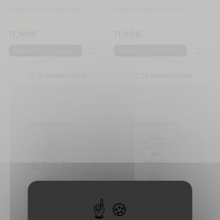
Mug personnalisé avec un prénom mon parrain il déchire
Mug personnalisé avec un prénom parrain est génial
11,90
€
11,90
€
,
,
Baptème
Parrain
Baptème
Parrain
Je personnalise
Je personnalise