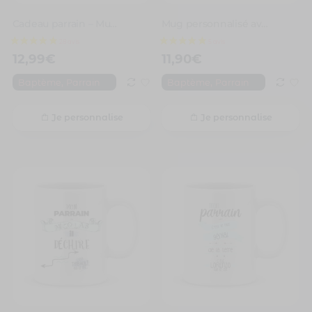
Cadeau parrain – Mug personnalisé mon parrain il déchire grave
Mug personnalisé avec un prénom super parrain
12,99
€
11,90
€
,
,
Baptème
Parrain
Baptème
Parrain
Je personnalise
Je personnalise
28 avis