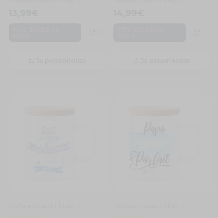
13,99
€
14,99
€
,
,
Fête des pères
Fête des pères
Papa
Papa
Je personnalise
Je personnalise
4 avis
Cadeau papa | Mug personnalisé papa je t’aime plus que mon doudou
Cadeau papa | Mug personnalisé photo papa tu es parfait