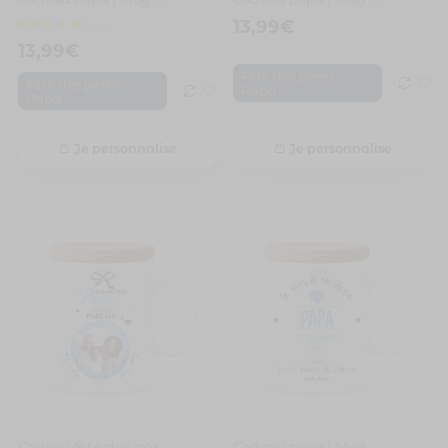
13,99
€
13,99
€
,
Fête des pères
,
Fête des pères
Papa
Papa
Je personnalise
Je personnalise
Cadeau fête des pères | Mug personnalisé papa est juste parfait
Cadeau papa | Mug personnalisé meilleur papa du monde