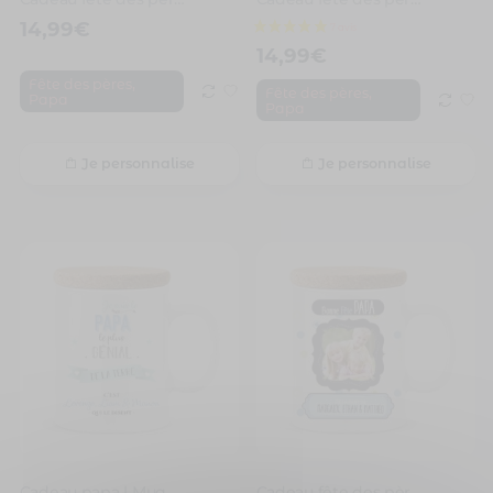
14,99
€
14,99
€
,
Fête des pères
,
Fête des pères
Papa
Papa
Je personnalise
Je personnalise
Cadeau papa | Mug personnalisé le plus génial de la terre
Cadeau fête des pères | Mug personnalisé bonne fête avec prénoms