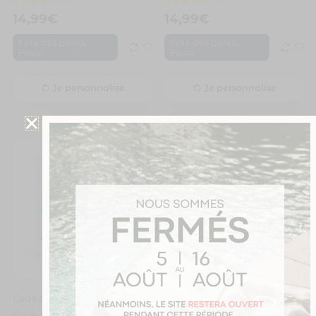
14,99
€
14,99
€
,
,
Fête des pères
Fête des pères
Papa
Papa
Je personnalise
Je personnalise
Cadeau fête des pères | Mug personnalisé photo papa au top
Cadeau papa | Mug personnalisé prénoms pour un papa génial