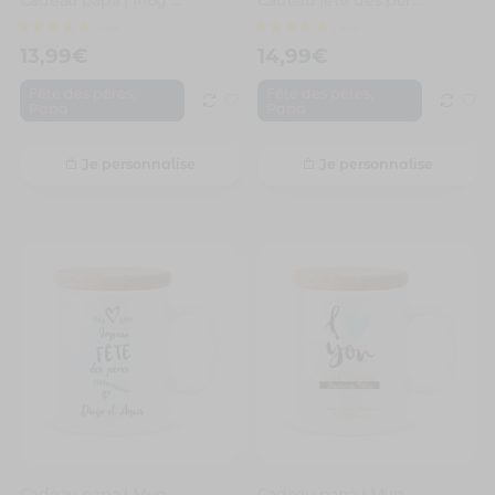
13,99
€
14,99
€
,
,
Fête des pères
Fête des pères
Papa
Papa
Je personnalise
Je personnalise
3 avis
Cadeau papa | Mug personnalisé joyeuse fête des pères
Cadeau papa | Mug personnalisé I love you et bonne fête