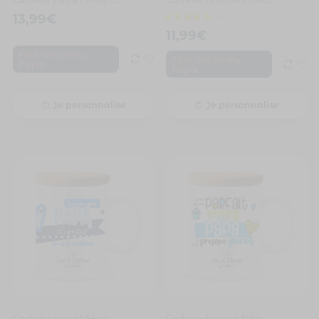
13,99
€
11,99
€
,
Fête des pères
,
Fête des pères
Papa
Papa
Je personnalise
Je personnalise
Cadeau papa | Mug personnalisé tu es un super papa d’amour
Cadeau bonne fête papa | Mug personnalisé je ne suis pas parfait