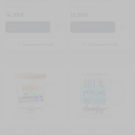
14,99
€
13,99
€
,
,
Fête des pères
Fête des pères
Papa
Papa
1 avis
Je personnalise
Je personnalise
Cadeau papa | Mug personnalisé papa il est formidable
Cadeau papa | Mug personnalisé je ne pourrais pas t’aimer davantage