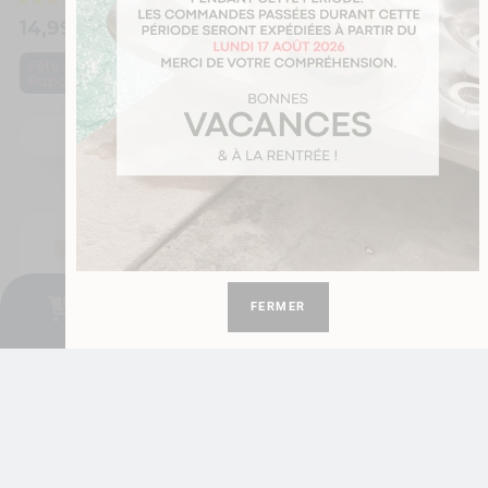
14,99
€
12,99
€
,
,
Fête des pères
Fête des pères
Papa
Papa
Je personnalise
Je personnalise
0
FERMER
Cadeau papa | Mug personnalisé pour un papa presque parfait
Cadeau papa | Mug personnalisé prénoms pour un papa exceptionnel