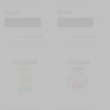
14,90
€
13,99
€
,
,
Fête des pères
Fête des pères
Papa
Papa
Je personnalise
Je personnalise
5 avis
Cadeau fête des pères | Mug personnalisé bonne fête papa avec photo
Cadeau fête des pères | Mug personnalisé bonne fête papa d’amour